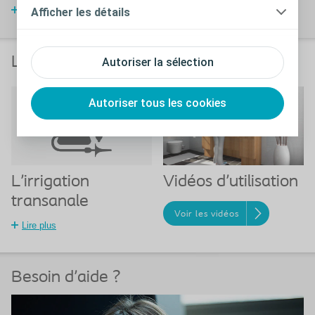
Accéder au jeu pédagogique
Afficher les détails
L'irrigation transanale chez l'enfant
Autoriser la sélection
Autoriser tous les cookies
L'irrigation
Vidéos d'utilisation
transanale
Voir les vidéos
Lire plus
Besoin d'aide ?