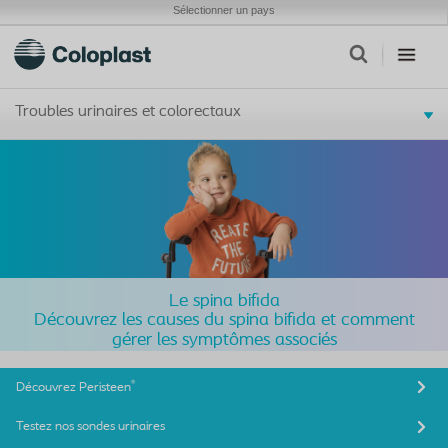
Sélectionner un pays
Troubles urinaires et colorectaux
Le spina bifida
Découvrez les causes du spina bifida et comment
gérer les symptômes associés
®
Découvrez Peristeen
Testez nos sondes urinaires