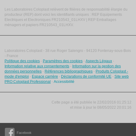
Les Laboratoires Coloplast relèvent de filières de responsabilité élargie du
producteur (REP) dont voici les identifiants uniques : REP Equipements
Electriques et Electroniques FR210543_01LHXV | REP Emballages
ménagers et papiers FR210543_01LHXV.
Laboratoires Coloplast - 38 rue Roger Salengro - 94120 Fontenay-sous-Bois
- France
Politique des cookies
-
Paramètres des cookies
-
Aspects Légaux
-
Information relative aux consentements
-
Information sur la gestion des
données personnelles
-
Références bibliographiques
-
Produits Coloplast -
mode d'emploi
-
Espace carrière
-
Déclarations de conformité UE
-
Site web
PRO Coloplast Professional
-
Accessibilité
Cette page a été publiée le 22/02/2016 01:25:12
et
mise à jour le
08/05/2022 20:01:16
Facebook