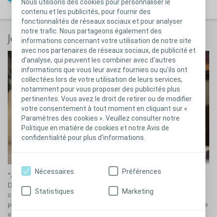
Lire plus
Nous utilisons des cookies pour personnaliser le
contenu et les publicités, pour fournir des
fonctionnalités de réseaux sociaux et pour analyser
notre trafic. Nous partageons également des
®
Jeu pédagogique Peristeen
informations concernant votre utilisation de notre site
avec nos partenaires de réseaux sociaux, de publicité et
d'analyse, qui peuvent les combiner avec d'autres
informations que vous leur avez fournies ou qu'ils ont
collectées lors de votre utilisation de leurs services,
notamment pour vous proposer des publicités plus
pertinentes. Vous avez le droit de retirer ou de modifier
votre consentement à tout moment en cliquant sur «
Paramètres des cookies ». Veuillez consulter notre
Politique en matière de cookies et notre Avis de
confidentialité pour plus d'informations.
Nécessaires
Préférences
®
"Apprendre à faire caca avec Peristeen
"
Dès lors que l’enfant montre de l’intérêt pour son transit, vous devez
Statistiques
Marketing
commencer à l’impliquer dans ce processus. Grâce à ce jeu, qui
permet d’apprendre aux enfants les principales étapes du processus de
vidange, celle-ci devient un jeu d’enfants.