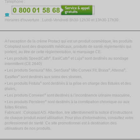
Téléphone :
Horaires d'ouverture : Lundi-Vendredi 8h30-12h30 et 13h30-17h30
A l’exception de la crème Protact qui est un produit cosmétique, les produits
Coloplast sont des dispositifs médicaux, produits de santé réglementés qui
portent, au titre de cette réglementation, le marquage CE.
®
®
®
• Les produits SpeediCath
, EasiCath
et Luja
sont destinés au sondage
intermittent
(CE 2640)
®
®
®
®
• Les produits Sensura
Mio, SenSura
Mio Convex Fit, Brava
, Alterna
,
®
Easiflex
sont destinés aux soins des stomies,
®
• Les produits Fistula
sont destinés à la prise en charge des fistules et des
plaies,
®
• Les produits Conveen
sont destinés à l’incontinence urinaire masculine,
®
• Les produits Peristeen
sont destinés à la constipation chronique ou aux
fuites fécales.
Fabricant : Coloplast A/S. Attention, lire attentivement la notice d’instructions
de chaque produit avant utilisation. Pour plus d'informations, consultez votre
professionnel de santé. Ce site promotionnel est à destination des
utilisateurs de nos produits.