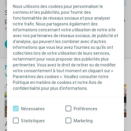
Nous utilisons des cookies pour personnaliser le
Sonde urinaire
Sonde urinaire
contenu et les publicités, pour fournir des
fonctionnalités de réseaux sociaux et pour analyser
pour homme Luja
TM
pour femme Luja
notre trafic. Nous partageons également des
TM
informations concernant votre utilisation de notre site
avec nos partenaires de réseaux sociaux, de publicité et
Échantillons gratuits
d'analyse, qui peuvent les combiner avec d'autres
Échantillons gratuits
informations que vous leur avez fournies ou qu'ils ont
collectées lors de votre utilisation de leurs services,
notamment pour vous proposer des publicités plus
pertinentes. Vous avez le droit de retirer ou de modifier
Nos services spécialement conçus pour
votre consentement à tout moment en cliquant sur «
vous
Paramètres des cookies ». Veuillez consulter notre
Politique en matière de cookies et notre Avis de
confidentialité pour plus d'informations.
Nécessaires
Préférences
Statistiques
Marketing
Service au bon
Autorééducation