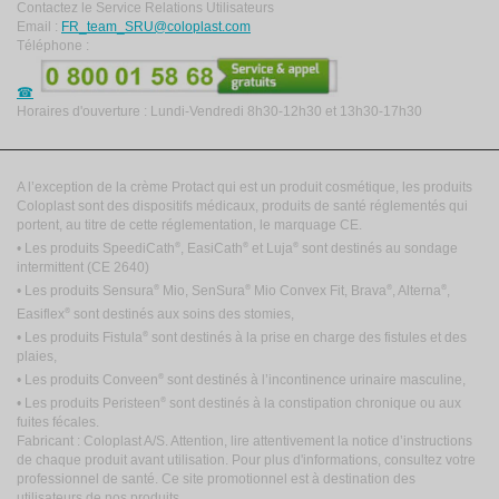
Contactez le Service Relations Utilisateurs
Email :
FR_team_SRU@coloplast.com
Téléphone :
Horaires d'ouverture : Lundi-Vendredi 8h30-12h30 et 13h30-17h30
A l’exception de la crème Protact qui est un produit cosmétique, les produits
Coloplast sont des dispositifs médicaux, produits de santé réglementés qui
portent, au titre de cette réglementation, le marquage CE.
®
®
®
• Les produits SpeediCath
, EasiCath
et Luja
sont destinés au sondage
intermittent
(CE 2640)
®
®
®
®
• Les produits Sensura
Mio, SenSura
Mio Convex Fit, Brava
, Alterna
,
®
Easiflex
sont destinés aux soins des stomies,
®
• Les produits Fistula
sont destinés à la prise en charge des fistules et des
plaies,
®
• Les produits Conveen
sont destinés à l’incontinence urinaire masculine,
®
• Les produits Peristeen
sont destinés à la constipation chronique ou aux
fuites fécales.
Fabricant : Coloplast A/S. Attention, lire attentivement la notice d’instructions
de chaque produit avant utilisation. Pour plus d'informations, consultez votre
professionnel de santé. Ce site promotionnel est à destination des
utilisateurs de nos produits.