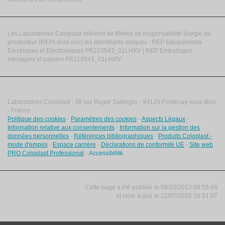
Les Laboratoires Coloplast relèvent de filières de responsabilité élargie du
producteur (REP) dont voici les identifiants uniques : REP Equipements
Electriques et Electroniques FR210543_01LHXV | REP Emballages
ménagers et papiers FR210543_01LHXV.
Laboratoires Coloplast - 38 rue Roger Salengro - 94120 Fontenay-sous-Bois
- France
Politique des cookies
-
Paramètres des cookies
-
Aspects Légaux
-
Information relative aux consentements
-
Information sur la gestion des
données personnelles
-
Références bibliographiques
-
Produits Coloplast -
mode d'emploi
-
Espace carrière
-
Déclarations de conformité UE
-
Site web
PRO Coloplast Professional
-
Accessibilité
Cette page a été publiée le 09/10/2013 08:55:46
et
mise à jour le
22/07/2026 16:51:07