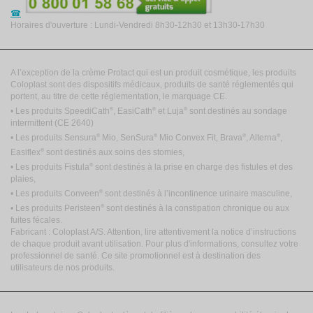
Horaires d'ouverture : Lundi-Vendredi 8h30-12h30 et 13h30-17h30
A l’exception de la crème Protact qui est un produit cosmétique, les produits
Coloplast sont des dispositifs médicaux, produits de santé réglementés qui
portent, au titre de cette réglementation, le marquage CE.
®
®
®
• Les produits SpeediCath
, EasiCath
et Luja
sont destinés au sondage
intermittent
(CE 2640)
®
®
®
®
• Les produits Sensura
Mio, SenSura
Mio Convex Fit, Brava
, Alterna
,
®
Easiflex
sont destinés aux soins des stomies,
®
• Les produits Fistula
sont destinés à la prise en charge des fistules et des
plaies,
®
• Les produits Conveen
sont destinés à l’incontinence urinaire masculine,
®
• Les produits Peristeen
sont destinés à la constipation chronique ou aux
fuites fécales.
Fabricant : Coloplast A/S. Attention, lire attentivement la notice d’instructions
de chaque produit avant utilisation. Pour plus d'informations, consultez votre
professionnel de santé. Ce site promotionnel est à destination des
utilisateurs de nos produits.