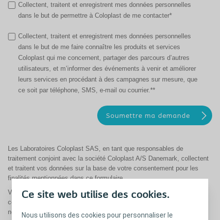
Collectent, traitent et enregistrent mes données personnelles
dans le but de permettre à Coloplast de me contacter*
Collectent, traitent et enregistrent mes données personnelles
dans le but de me faire connaître les produits et services
Coloplast qui me concernent, partager des parcours d’autres
utilisateurs, et m’informer des événements à venir et améliorer
leurs services en procédant à des campagnes sur mesure, que
ce soit par téléphone, SMS, e-mail ou courrier.**
Les Laboratoires Coloplast SAS, en tant que responsables de
traitement conjoint avec la société Coloplast A/S Danemark, collectent
et traitent vos données sur la base de votre consentement pour les
finalités mentionnées dans ce formulaire.
Vous pouvez retirer votre consentement à tout moment, sans
Ce site web utilise des cookies.
conséquences, en écrivant à privacyrequests@coloplast.com ou en
nous appelant au 0 800 01 58 68 (numéro gratuit). De même, vous
Nous utilisons des cookies pour personnaliser le