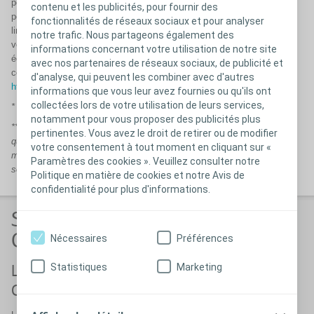
pouvez exercer l’ensemble de vos droits relatifs à vos données
contenu et les publicités, pour fournir des
personnelles (les droits d’accès, de rectification, d’effacement, de
fonctionnalités de réseaux sociaux et pour analyser
limitation, de portabilité ou de saisir la CNIL). Pour plus d'informations,
notre trafic. Nous partageons également des
veuillez consulter la section relative au consentement pour les
informations concernant votre utilisation de notre site
échantillons figurant dans notre note d’information relative au(x)
avec nos partenaires de réseaux sociaux, de publicité et
consentement(s) consultable à l’adresse suivante :
d'analyse, qui peuvent les combiner avec d'autres
http://info.coloplast.fr/consentement
informations que vous leur avez fournies ou qu'ils ont
collectées lors de votre utilisation de leurs services,
* Champ obligatoire
notamment pour vous proposer des publicités plus
** Ces communications seront basées sur les données personnelles
pertinentes. Vous avez le droit de retirer ou de modifier
que je leur ai fournies, mes préférences et mes intérêts, comprenant
votre consentement à tout moment en cliquant sur «
mes données de santé. Ils pourront partager mes données avec leurs
Paramètres des cookies ». Veuillez consulter notre
sous-traitants pour ces finalités exclusivement.
Politique en matière de cookies et notre Avis de
confidentialité pour plus d'informations.
Siège social des Laboratoires
Coloplast
Nécessaires
Préférences
Statistiques
Marketing
Laboratoires
Coloplast