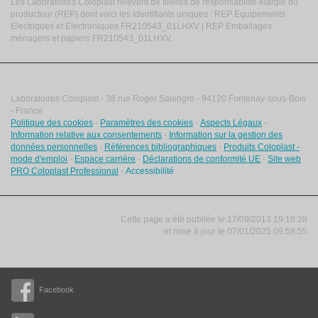
Les Laboratoires Coloplast relèvent de filières de responsabilité élargie du
producteur (REP) dont voici les identifiants uniques : REP Equipements
Electriques et Electroniques FR210543_01LHXV | REP Emballages
ménagers et papiers FR210543_01LHXV.
Laboratoires Coloplast - 38 rue Roger Salengro - 94120 Fontenay-sous-Bois
- France
Politique des cookies
-
Paramètres des cookies
-
Aspects Légaux
-
Information relative aux consentements
-
Information sur la gestion des
données personnelles
-
Références bibliographiques
-
Produits Coloplast -
mode d'emploi
-
Espace carrière
-
Déclarations de conformité UE
-
Site web
PRO Coloplast Professional
-
Accessibilité
Cette page a été publiée le 17/09/2013 19:18:28
et
mise à jour le
07/01/2025 09:58:55
Facebook