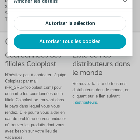
Afficher les détails
Le Move
38 rue Roger Salengro
94120 Fontenay-sous-Bois
Tél : 01 56 63 17 00
Autoriser la sélection
Coloplast dans le monde
Autoriser tous les cookies
Coordonnées des
Liste de nos
filiales Coloplast
distributeurs dans
le monde
N’hésitez pas à contacter l’équipe
Coloplast par mail
Retrouvez la liste de tous nos
(FR_SRU@coloplast.com) pour
distributeurs dans le monde, en
connaître les coordonnées de la
cliquant sur le lien suivant
filiale Coloplast se trouvant dans
:
distributeurs
.
le pays dans lequel vous vous
rendez. Elle pourra vous aider en
cas de problème ou vous indiquer
où trouver les produits dont vous
avez besoin sur votre lieu de
vacances.