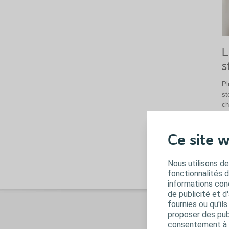
L
s
Pl
st
ch
ma
ég
in
Ce site w
sy
Nous utilisons de
fonctionnalités 
informations conc
de publicité et d
fournies ou qu'il
proposer des publ
consentement à t