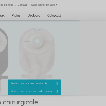
pos de nous
Contact
Sélectionner un pays
▾
Fermer
taux
Plaies
Urologie
Coloplast
Testez nos poches de stomie
Testez nos accessoires de stomie
 chirurgicale