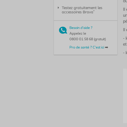
ou
Testez gratuitement les
Il
®
accessoires Brava
un
pé
Besoin d'aide ?
Il
Appelez le
- 
0800 01 58 68 (gratuit)
et
Pro de santé ? C'est ici
➡️
- 