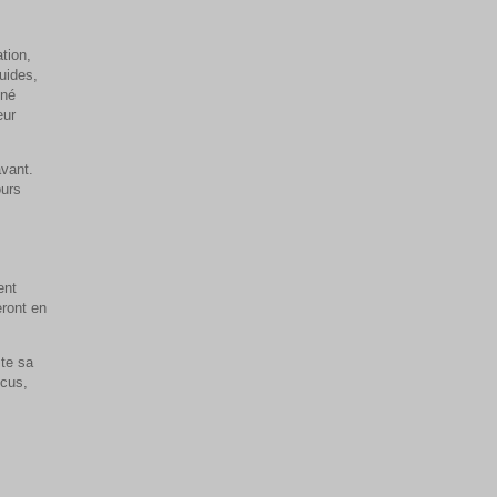
tion,
quides,
nné
eur
avant.
ours
ent
eront en
ite sa
ucus,