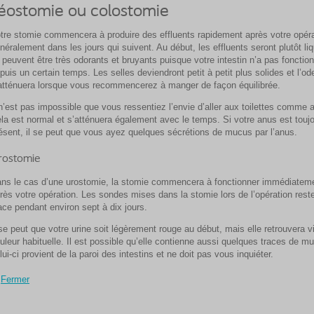
léostomie ou colostomie
tre stomie commencera à produire des effluents rapidement après votre opéra
néralement dans les jours qui suivent. Au début, les effluents seront plutôt li
s peuvent être très odorants et bruyants puisque votre intestin n’a pas fonctio
puis un certain temps. Les selles deviendront petit à petit plus solides et l’od
atténuera lorsque vous recommencerez à manger de façon équilibrée.
 n’est pas impossible que vous ressentiez l’envie d’aller aux toilettes comme 
la est normal et s’atténuera également avec le temps. Si votre anus est touj
ésent, il se peut que vous ayez quelques sécrétions de mucus par l’anus.
rostomie
ns le cas d’une urostomie, la stomie commencera à fonctionner immédiatem
rès votre opération. Les sondes mises dans la stomie lors de l’opération rest
ace pendant environ sept à dix jours.
 se peut que votre urine soit légèrement rouge au début, mais elle retrouvera v
uleur habituelle. Il est possible qu’elle contienne aussi quelques traces de m
lui-ci provient de la paroi des intestins et ne doit pas vous inquiéter.
Fermer