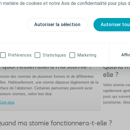
n matière de cookies et notre Avis de confidentialité pour plus 
Autoriser la sélection
Autoriser tou
Affi
Préférences
Statistiques
Marketing
 quoi ressemblera ma stomie ?
Quand ma
elle ?
 existe des stomies de plusieurs formes et de différentes
illes. Habituellement, une stomie dépasse légèrement de la
Votre stomie co
rface de l’abdomen. Certaines personnes peuvent avoir
rapidement aprè
usieurs stomies, selon leur état.
jours qui suiven
(urostomie, ilé
Lire plus
uand ma stomie fonctionnera-t-elle ?