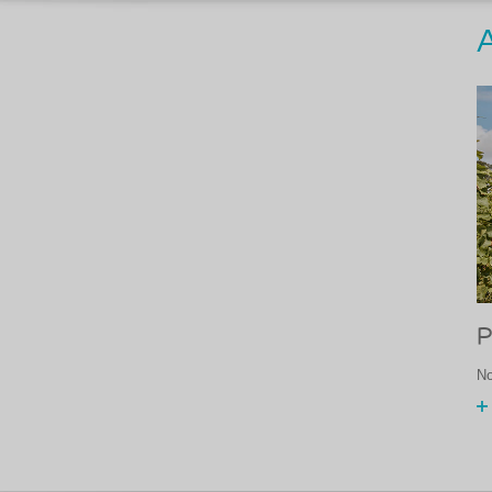
A
P
No