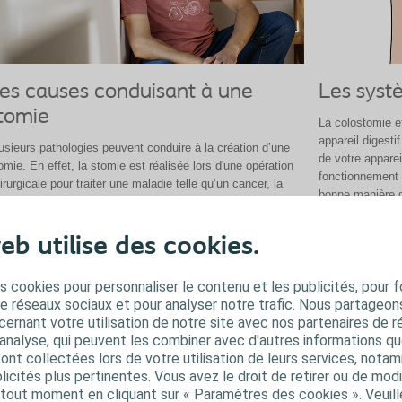
es causes conduisant à une
Les systè
tomie
La colostomie e
appareil digesti
usieurs pathologies peuvent conduire à la création d’une
de votre apparei
omie. En effet, la stomie est réalisée lors d'une opération
fonctionnement 
irurgicale pour traiter une maladie telle qu’un cancer, la
bonne manière 
ladie de Crohn ou une diverticulite. Mais elle peut
stomie.
alement être causée par une occlusion intestinale, une
continence urinaire ou fécale ainsi que des lésions sur le
Lire plus
eb utilise des cookies.
stème digestif ou urinaire.
Lire plus
s cookies pour personnaliser le contenu et les publicités, pour f
de réseaux sociaux et pour analyser notre trafic. Nous partageo
ernant votre utilisation de notre site avec nos partenaires de r
'analyse, qui peuvent les combiner avec d'autres informations qu
s ont collectées lors de votre utilisation de leurs services, not
Fonctionnement d'une stomie
icités plus pertinentes. Vous avez le droit de retirer ou de modi
out moment en cliquant sur « Paramètres des cookies ». Veuill