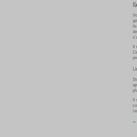
I
Vo
gé
il
de
s’
Il
Ce
pr
U
Da
ap
pl
Il
co
ce