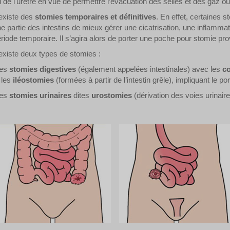
 de l'urètre en vue de permettre l’évacuation des selles et des gaz ou
 existe des
stomies temporaires et définitives
. En effet, certaines 
e partie des intestins de mieux gérer une cicatrisation, une inflammat
riode temporaire. Il s’agira alors de porter une poche pour stomie pro
 existe deux types de stomies :
les
stomies digestives
(également appelées intestinales) avec les
c
 les
iléostomies
(formées à partir de l’intestin grêle), impliquant le p
les
stomies urinaires
dites
urostomies
(dérivation des voies urinair