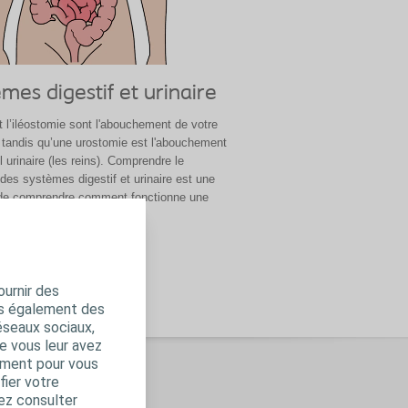
mes digestif et urinaire
t l’iléostomie sont l'abouchement de votre
f tandis qu’une urostomie est l'abouchement
l urinaire (les reins). Comprendre le
des systèmes digestif et urinaire est une
de comprendre comment fonctionne une
ournir des
ns également des
éseaux sociaux,
e vous leur avez
amment pour vous
fier votre
ez consulter