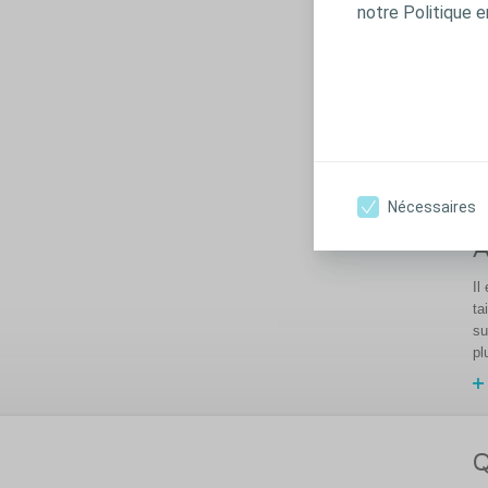
notre Politique e
Nécessaires
À
Il
ta
su
pl
Q