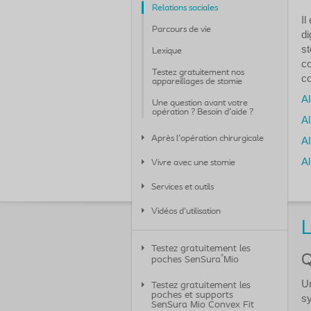
Relations sociales
Il
Parcours de vie
di
st
Lexique
co
Testez gratuitement nos
co
appareillages de stomie
Al
Une question avant votre
opération ? Besoin d'aide ?
Al
Après l’opération chirurgicale
Al
Al
Vivre avec une stomie
Services et outils
Vidéos d’utilisation
L
Testez gratuitement les
Q
®
poches SenSura
Mio
Un
Testez gratuitement les
poches et supports
sy
SenSura Mio Convex Fit