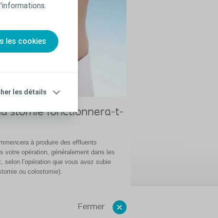
d'informations.
s les cookies
cher les détails
 stomie fonctionnera-t-
mmencera à produire des effluents
s votre opération, généralement dans les
t, selon l’opération que vous avez subie
ostomie ou colostomie).
Fermer