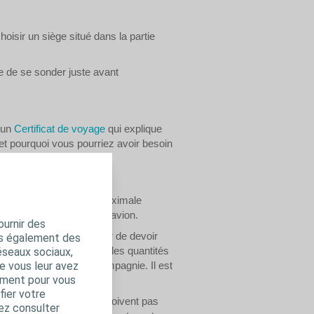
isir un siège situé dans la partie
e de se sonder juste avant
 un
Certificat de voyage
qui explique
et pourquoi vous pourriez avoir besoin
 d’eau que la quantité maximale
aire est donc adapté à l’avion.
ournir des
ui peut ainsi vous éviter de devoir
ns également des
nt des restrictions sur les quantités
éseaux sociaux,
ous auprès de votre compagnie. Il est
e vous leur avez
amment pour vous
 cela est possible.
fier votre
à main : les flacons ne doivent pas
ez consulter