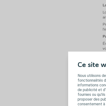
Lo
Lo
ar
Pr
l’
Pa
Év
vo
d’
L
Ce site w
A
au
Nous utilisons de
Le
fonctionnalités 
ou
informations conc
de
de publicité et d
fournies ou qu'il
co
proposer des publ
Si
consentement à t