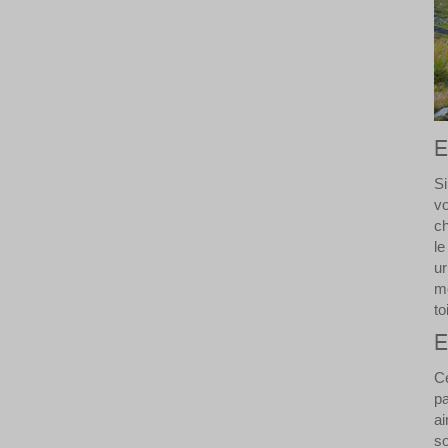
E
Si
vo
ch
le
ur
mo
to
E
Ce
pa
ai
so