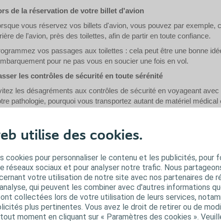
rs de la réservation de votre billet d'avion
rsque vous réservez vos billets d'avion, vous pouvez par exemple, cho
rière de l’avion, près des toilettes, afin de partir en toute confiance.
ogrammez vos passages aux toilettes : cela peut être une bonne idé
embarquement pour ne pas vous en soucier une fois en vol.
sser les contrôles de sécurité en toute sérénité
itez les désagréments aux contrôles de sécurité en voyageant avec
tre pathologie, pourquoi vous transportez autant de matériel médical 
aide et surtout d’intimité.
es produits liquides dans votre bagage à main
eb utilise des cookies.
ucune des
sondes urinaires proposées par Coloplast
ne contient plus
torisée par les compagnies aériennes. Votre matériel de sondage urin
s cookies pour personnaliser le contenu et les publicités, pour f
 scanner à bagages est capable de détecter votre sonde urinaire, ce q
de réseaux sociaux et pour analyser notre trafic. Nous partageo
vrir vos bagages. N’oubliez pas que les compagnies aériennes impose
ernant votre utilisation de notre site avec nos partenaires de r
 produits liquides autorisées dans les bagages à main. Renseignez-v
'analyse, qui peuvent les combiner avec d'autres informations qu
s ont collectées lors de votre utilisation de leurs services, not
nseillé de ranger vos produits liquides dans vos bagages en soute, si
icités plus pertinentes. Vous avez le droit de retirer ou de modi
 vous choisissez d’emporter vos produits liquides dans votre bagage 
out moment en cliquant sur « Paramètres des cookies ». Veuill