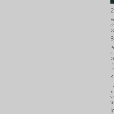
2
Es
de
po
3
Pr
au
ba
pe
ur
4
Il
le
v
té
I