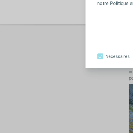
ex
notre Politique e
pl
P
L
Nécessaires
Le
co
au
pe