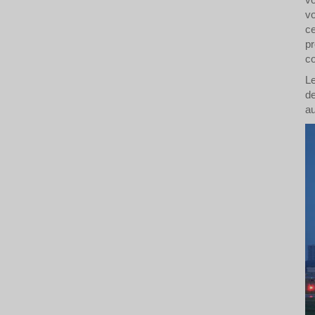
vo
ce
pr
co
Le
de
au