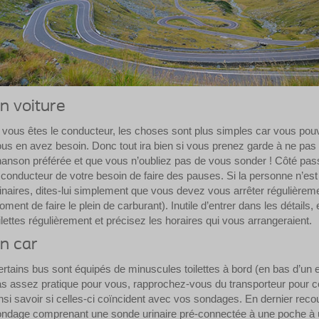
n voiture
 vous êtes le conducteur, les choses sont plus simples car vous pou
us en avez besoin. Donc tout ira bien si vous prenez garde à ne pas 
anson préférée et que vous n’oubliez pas de vous sonder ! Côté pas
 conducteur de votre besoin de faire des pauses. Si la personne n’es
inaires, dites-lui simplement que vous devez vous arrêter régulière
ment de faire le plein de carburant). Inutile d’entrer dans les détails
ilettes régulièrement et précisez les horaires qui vous arrangeraient.
n car
rtains bus sont équipés de minuscules toilettes à bord (en bas d’un e
s assez pratique pour vous, rapprochez-vous du transporteur pour c
nsi savoir si celles-ci coïncident avec vos sondages. En dernier rec
ndage comprenant une sonde urinaire pré-connectée à une poche à u