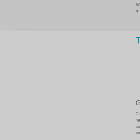
so
ma
T
G
Ce
mu
po
pe