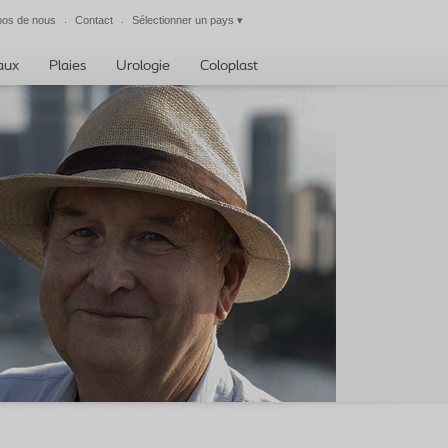
pos de nous
Contact
Sélectionner un pays
▾
Fermer
taux
Plaies
Urologie
Coloplast