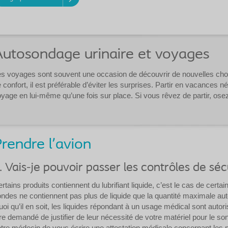
utosondage urinaire et voyages
s voyages sont souvent une occasion de découvrir de nouvelles choses
 confort, il est préférable d’éviter les surprises. Partir en vacances né
yage en lui-même qu’une fois sur place. Si vous rêvez de partir, osez 
rendre l'avion
. Vais-je pouvoir passer les contrôles de sé
rtains produits contiennent du lubrifiant liquide, c’est le cas de cert
ndes ne contiennent pas plus de liquide que la quantité maximale au
oi qu’il en soit, les liquides répondant à un usage médical sont autor
re demandé de justifier de leur nécessité de votre matériel pour le s
tre médecin de vous écrire une attestation médicale concernant les p