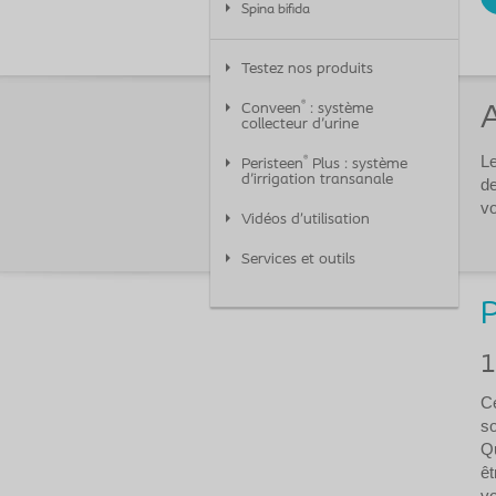
Spina bifida
Testez nos produits
®
Conveen
: système
A
collecteur d'urine
Le
®
Peristeen
Plus : système
d'irrigation transanale
de
vo
Vidéos d’utilisation
Services et outils
P
1
Ce
so
Qu
êt
vo