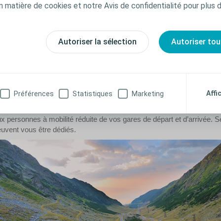
céder 100 ml, doivent être transparents et placés dans un sachet en
n matière de cookies et notre Avis de confidentialité pour plus 
us d’un litre. Un seul sachet plastique est autorisé par personne.
Autoriser la sélection
Autoriser tou
rendre la voiture, le train ou le bus
es voyages en train
Affi
Préférences
Statistiques
Marketing
 train, ses paysages qui défilent, son léger bercement... c’est un b
nfrontées à des troubles urinaires. Pour faciliter votre voyage, vous 
x personnes à mobilité réduite de vos gares de départ et d’arrivée. Se
uvent vous être dédiés.