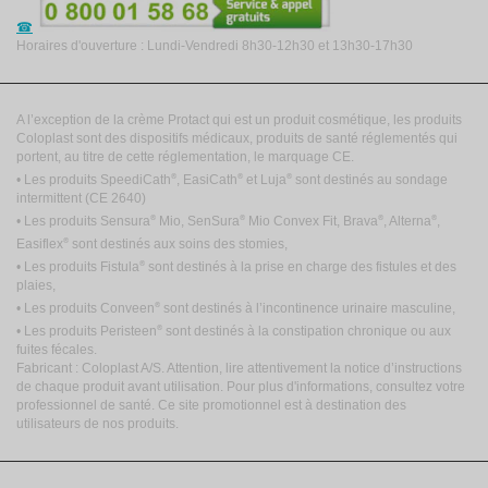
Horaires d'ouverture : Lundi-Vendredi 8h30-12h30 et 13h30-17h30
A l’exception de la crème Protact qui est un produit cosmétique, les produits
Coloplast sont des dispositifs médicaux, produits de santé réglementés qui
portent, au titre de cette réglementation, le marquage CE.
®
®
®
• Les produits SpeediCath
, EasiCath
et Luja
sont destinés au sondage
intermittent
(CE 2640)
®
®
®
®
• Les produits Sensura
Mio, SenSura
Mio Convex Fit, Brava
, Alterna
,
®
Easiflex
sont destinés aux soins des stomies,
®
• Les produits Fistula
sont destinés à la prise en charge des fistules et des
plaies,
®
• Les produits Conveen
sont destinés à l’incontinence urinaire masculine,
®
• Les produits Peristeen
sont destinés à la constipation chronique ou aux
fuites fécales.
Fabricant : Coloplast A/S. Attention, lire attentivement la notice d’instructions
de chaque produit avant utilisation. Pour plus d'informations, consultez votre
professionnel de santé. Ce site promotionnel est à destination des
utilisateurs de nos produits.