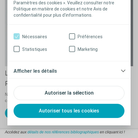
Paramètres des cookies ». Veuillez consulter notre
Politique en matière de cookies et notre Avis de
confidentialité pour plus d'informations.
Nécessaires
Préférences
Statistiques
Marketing
Afficher les détails
Le système d'irrigation transanale
®
Peristeen
Plus
Autoriser la sélection
Nous avons conçu une solution contre l’incontinence fécale et/ou la
constipation chronique.
Autoriser tous les cookies
®
Découvrez Peristeen
Plus
Accédez aux
détails de nos références
bibliographiques
en cliquant ici !