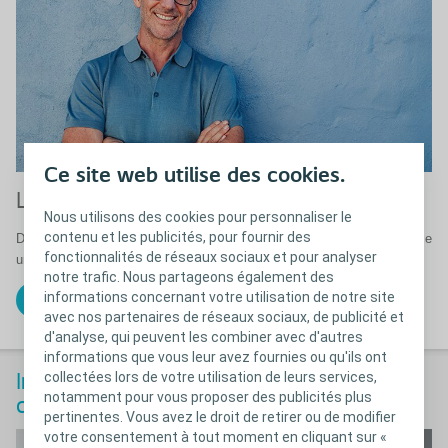
Ce site web utilise des cookies.
®
La solution Conveen
pour hommes
Nous utilisons des cookies pour personnaliser le
contenu et les publicités, pour fournir des
16
Découvrez notre solution efficace et discrète
pour traiter l’incontinence
fonctionnalités de réseaux sociaux et pour analyser
urinaire masculine. Gardez confiance en vous.
notre trafic. Nous partageons également des
informations concernant votre utilisation de notre site
®
Découvrez Conveen
avec nos partenaires de réseaux sociaux, de publicité et
d'analyse, qui peuvent les combiner avec d'autres
informations que vous leur avez fournies ou qu'ils ont
collectées lors de votre utilisation de leurs services,
Incontinence fécale ou constipation
notamment pour vous proposer des publicités plus
chronique
pertinentes. Vous avez le droit de retirer ou de modifier
votre consentement à tout moment en cliquant sur «