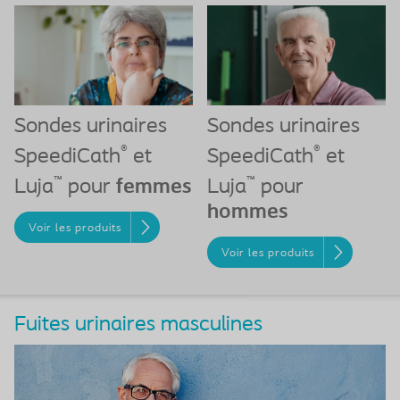
Sondes urinaires
Sondes urinaires
®
®
SpeediCath
et
SpeediCath
et
™
™
Luja
pour
femmes
Luja
pour
hommes
Voir les produits
Voir les produits
Fuites urinaires masculines