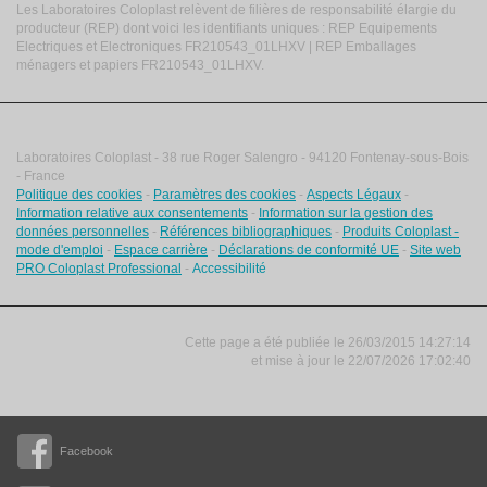
Les Laboratoires Coloplast relèvent de filières de responsabilité élargie du
producteur (REP) dont voici les identifiants uniques : REP Equipements
Electriques et Electroniques FR210543_01LHXV | REP Emballages
ménagers et papiers FR210543_01LHXV.
Laboratoires Coloplast - 38 rue Roger Salengro - 94120 Fontenay-sous-Bois
- France
Politique des cookies
-
Paramètres des cookies
-
Aspects Légaux
-
Information relative aux consentements
-
Information sur la gestion des
données personnelles
-
Références bibliographiques
-
Produits Coloplast -
mode d'emploi
-
Espace carrière
-
Déclarations de conformité UE
-
Site web
PRO Coloplast Professional
-
Accessibilité
Cette page a été publiée le 26/03/2015 14:27:14
et
mise à jour le
22/07/2026 17:02:40
Facebook