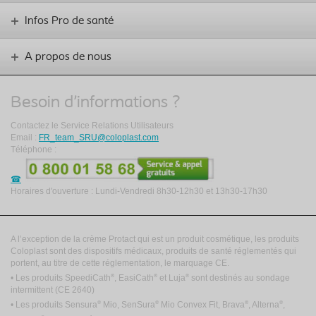
Infos Pro de santé
A propos de nous
Besoin d'informations ?
Contactez le Service Relations Utilisateurs
Email :
FR_team_SRU@coloplast.com
Téléphone :
Horaires d'ouverture : Lundi-Vendredi 8h30-12h30 et 13h30-17h30
A l’exception de la crème Protact qui est un produit cosmétique, les produits
Coloplast sont des dispositifs médicaux, produits de santé réglementés qui
portent, au titre de cette réglementation, le marquage CE.
®
®
®
• Les produits SpeediCath
, EasiCath
et Luja
sont destinés au sondage
intermittent
(CE 2640)
®
®
®
®
• Les produits Sensura
Mio, SenSura
Mio Convex Fit, Brava
, Alterna
,