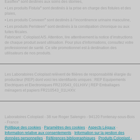
®
Easiflex
sont destinés aux soins des stomies,
®
• Les produits Fistula
sont destinés à la prise en charge des fistules et des
plaies,
®
• Les produits Conveen
sont destinés à l’incontinence urinaire masculine,
®
• Les produits Peristeen
sont destinés à la constipation chronique ou aux
fuites fécales.
Fabricant : Coloplast A/S. Attention, lire attentivement la notice d’instructions
de chaque produit avant utilisation. Pour plus d'informations, consultez votre
professionnel de santé. Ce site promotionnel est à destination des
utilisateurs de nos produits.
Les Laboratoires Coloplast relèvent de filières de responsabilité élargie du
producteur (REP) dont voici les identifiants uniques : REP Equipements
Electriques et Electroniques FR210543_01LHXV | REP Emballages
ménagers et papiers FR210543_01LHXV.
Laboratoires Coloplast - 38 rue Roger Salengro - 94120 Fontenay-sous-Bois
- France
Politique des cookies
-
Paramètres des cookies
-
Aspects Légaux
-
Information relative aux consentements
-
Information sur la gestion des
données personnelles
-
Références bibliographiques
-
Produits Coloplast -