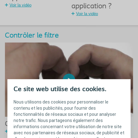
Voir la vidéo
application ?
Voir la vidéo
Contrôler le filtre
Ce site web utilise des cookies.
Nous utilisons des cookies pour personnaliser le
contenu et les publicités, pour fournir des
fonctionnalités de réseaux sociaux et pour analyser
notre trafic. Nous partageons également des
Comment contrôler l’état du filtre ?
informations concernant votre utilisation de notre site
Voir la vidéo
avec nos partenaires de réseaux sociaux, de publicité et