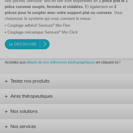
Nos poches SenSura
Mio en noir sont disponibles en
1 pièce plat et 1
pièce convexe souple, fermées et vidables.
Et également en
2
pièces pour le coupler avec votre support plat ou convexe
. Vous
choisissez le système qui vous convient le mieux :
®
• Couplage adhésif Sensura
Mio Flex
®
• Couplage mécanique Sensura
Mio Click
Je DÉCOUVRE
Accédez aux
détails de nos références
bibliographiques
en cliquant ici !
Testez nos produits
Aires thérapeutiques
Nos solutions
Nos services