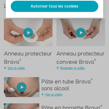
Les accessoires pour prévenir les fuites
Autoriser tous les cookies
Anneau protecteur
Anneau protecteur
®
®
Brava
convexe Brava
Voir la vidéo
Regarder la vidéo
®
Pâte en tube Brava
sans alcool
Voir la vidéo
®
Pâte en barrette Brava