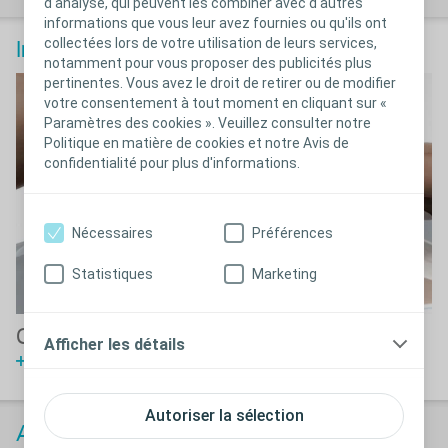
d'analyse, qui peuvent les combiner avec d'autres
informations que vous leur avez fournies ou qu'ils ont
collectées lors de votre utilisation de leurs services,
Irriguer sa stomie
notamment pour vous proposer des publicités plus
pertinentes. Vous avez le droit de retirer ou de modifier
votre consentement à tout moment en cliquant sur «
Paramètres des cookies ». Veuillez consulter notre
Politique en matière de cookies et notre Avis de
confidentialité pour plus d'informations.
Nécessaires
Préférences
Statistiques
Marketing
Comment réaliser une irrigation ?
Afficher les détails
Voir la vidéo
Autoriser la sélection
®
Accessoires de stomie Brava