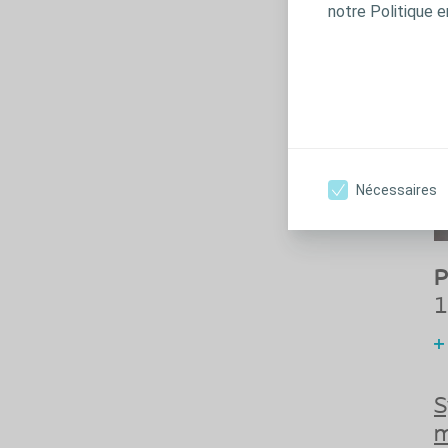
notre Politique e
Nécessaires
P
1
S
m