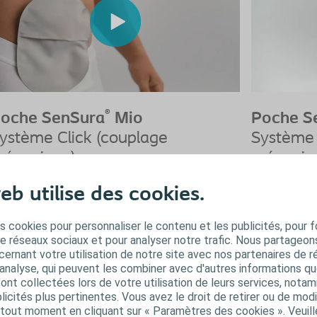
®
oche SenSura
Mio
Poche S
ystème Click (couplage
Système 
écanique)
mécaniq
 pièces fermée
2 pièces
eb utilise des cookies.
Voir la vidéo
Voir la vidéo
s cookies pour personnaliser le contenu et les publicités, pour f
de réseaux sociaux et pour analyser notre trafic. Nous partageo
ernant votre utilisation de notre site avec nos partenaires de r
'analyse, qui peuvent les combiner avec d'autres informations qu
oches de stomie vidables
s ont collectées lors de votre utilisation de leurs services, not
icités plus pertinentes. Vous avez le droit de retirer ou de modi
ystème 1 pièce
out moment en cliquant sur « Paramètres des cookies ». Veuill