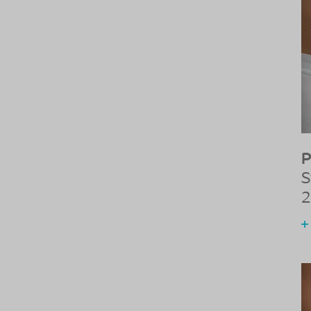
P
S
2