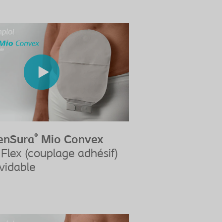
®
enSura
Mio Convex
Flex (couplage adhésif)
vidable