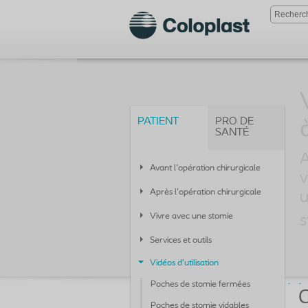
PATIENT
PRO DE
SANTÉ
A
Avant l'opération chirurgicale
v
Après l’opération chirurgicale
u
Vivre avec une stomie
s
Services et outils
Vidéos d’utilisation
Poches de stomie fermées
C
Poches de stomie vidables