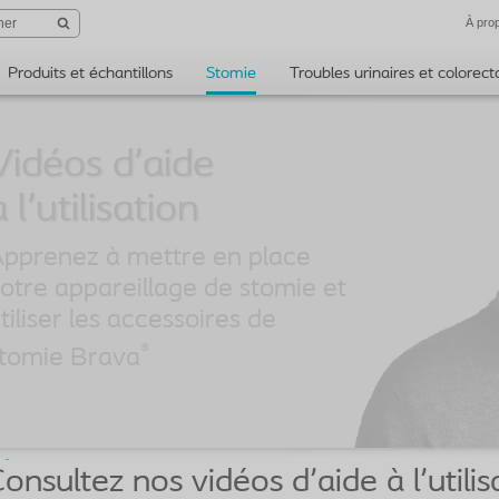
À pro
Produits et échantillons
Stomie
Troubles urinaires et colorec
Vidéos d'aide
pprenez à mettre en place
otre appareillage de stomie et
tiliser les accessoires de
®
tomie Brava
onsultez nos vidéos d'aide à l'utili