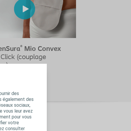
®
enSura
Mio Convex
Click (couplage
ue)
 fermée
ournir des
ns également des
éseaux sociaux,
e vous leur avez
amment pour vous
fier votre
ez consulter