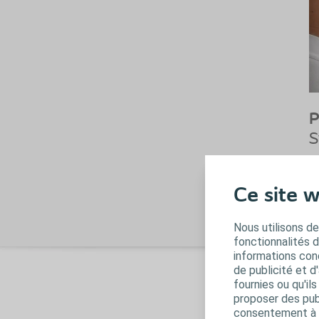
P
S
m
2
Ce site w
Nous utilisons de
fonctionnalités 
informations conc
de publicité et d
P
fournies ou qu'il
proposer des publ
S
consentement à t