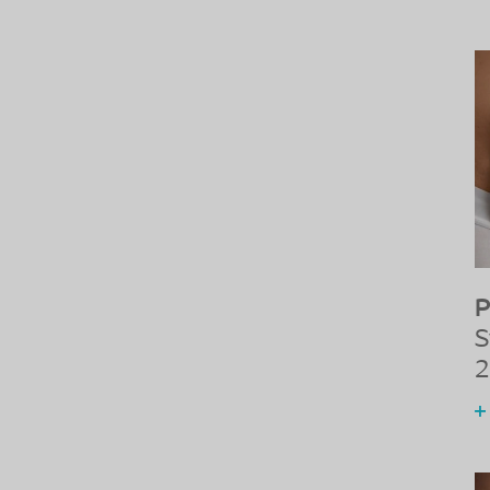
P
S
2