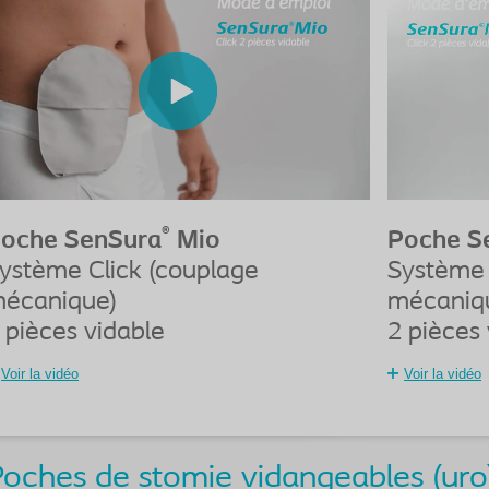
®
oche SenSura
Mio
Poche S
ystème Click (couplage
Système 
écanique)
mécaniq
 pièces vidable
2 pièces 
Voir la vidéo
Voir la vidéo
oches de stomie vidangeables (uro