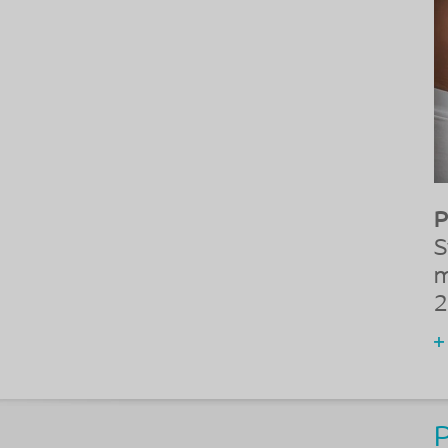
P
S
m
2
P