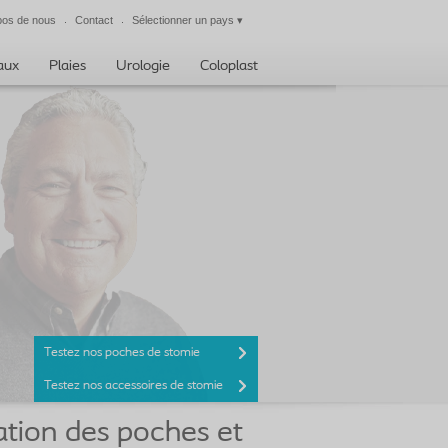
pos de nous
Contact
Sélectionner un pays
▾
Fermer
taux
Plaies
Urologie
Coloplast
Testez nos poches de stomie
Testez nos accessoires de stomie
sation des poches et