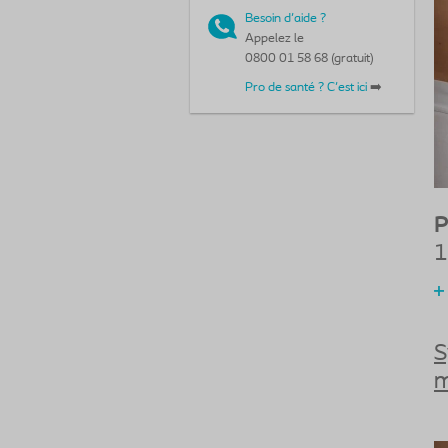
Besoin d'aide ?
Appelez le
0800 01 58 68 (gratuit)
Pro de santé ? C'est ici
➡️
P
1
S
m