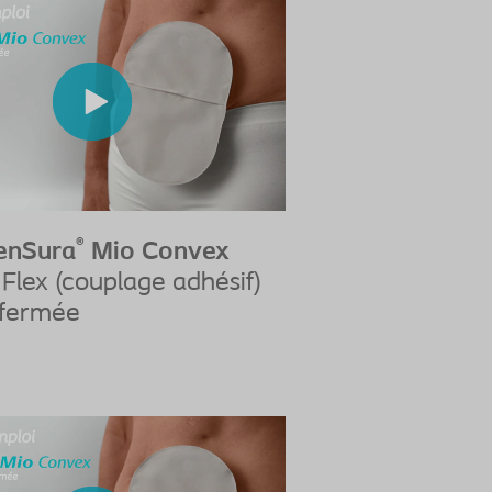
®
enSura
Mio Convex
Flex (couplage adhésif)
 fermée