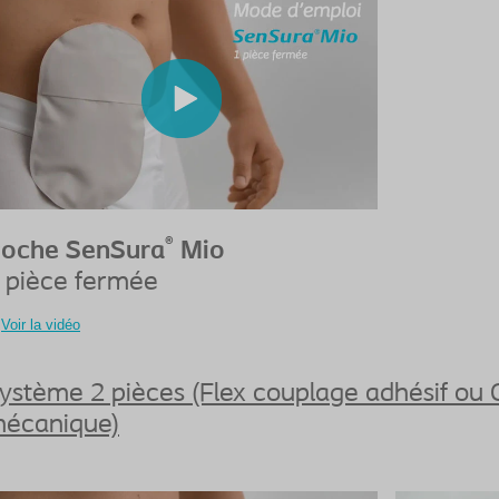
®
oche SenSura
Mio
 pièce fermée
Voir la vidéo
ystème 2 pièces (Flex couplage adhésif ou 
écanique)