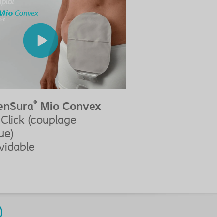
®
enSura
Mio Convex
Click (couplage
ue)
vidable
)