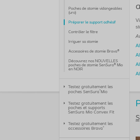
a
Poches de stomie vidangeables
(uro)
Vi
Préparer le support adhésif
st
Contrôler le filtre
Av
Irriguer sa stomie
Al
Accessoires de stomie Brava®
Al
Découvrez nos NOUVELLES
Al
poches de stomie SenSura® Mio
en NOIR
Al
Testez gratuitement les
®
poches SenSura
Mio
Testez gratuitement les
poches et supports
SenSura Mio Convex Fit
S
Testez gratuitement les
®
accessoires Brava