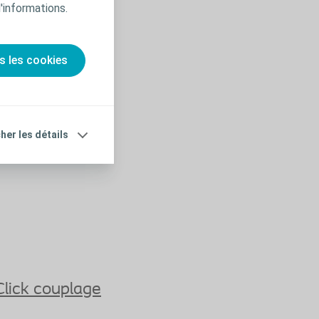
d'informations.
s les cookies
cher les détails
Click couplage