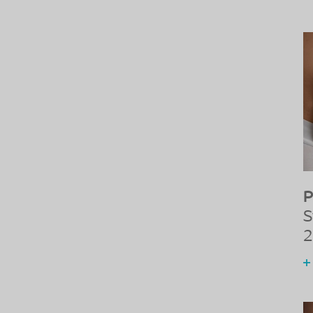
P
S
2