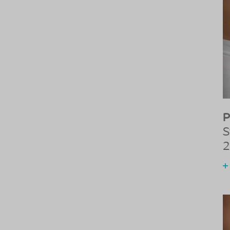
P
S
2