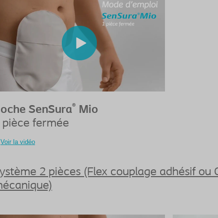
®
oche SenSura
Mio
 pièce fermée
Voir la vidéo
ystème 2 pièces (Flex couplage adhésif ou 
écanique)