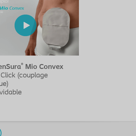
®
enSura
Mio Convex
Click (couplage
ue)
vidable
)