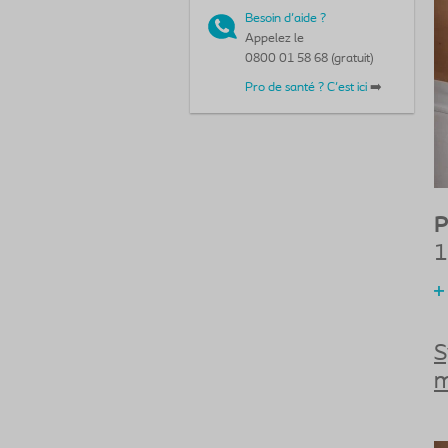
Besoin d'aide ?
Appelez le
0800 01 58 68 (gratuit)
Pro de santé ? C'est ici
➡️
P
1
S
m