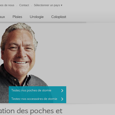
pos de nous
Contact
Sélectionner un pays
▾
Fermer
taux
Plaies
Urologie
Coloplast
Testez nos poches de stomie
Testez nos accessoires de stomie
sation des poches et