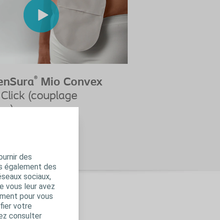
®
enSura
Mio Convex
Click (couplage
ue)
 fermée
ournir des
ns également des
éseaux sociaux,
e vous leur avez
amment pour vous
fier votre
ez consulter