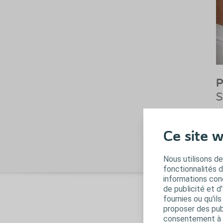
P
S
m
2
Ce site w
Nous utilisons de
fonctionnalités 
informations conc
de publicité et d
P
fournies ou qu'il
proposer des publ
S
consentement à t