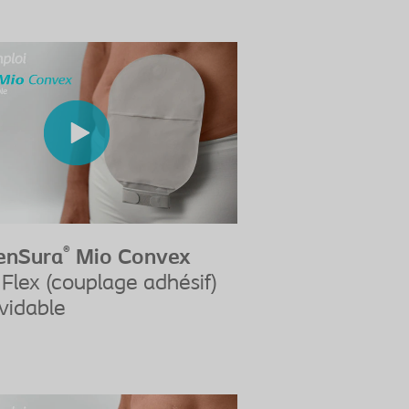
®
enSura
Mio Convex
Flex (couplage adhésif)
vidable