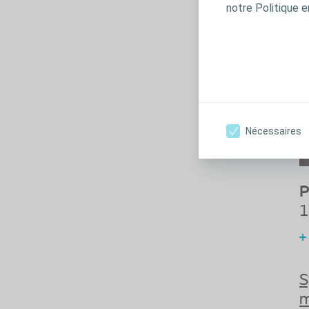
notre Politique e
Nécessaires
P
1
S
m