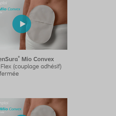
®
enSura
Mio Convex
Flex (couplage adhésif)
 fermée