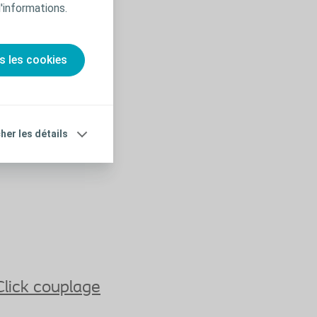
d'informations.
s les cookies
cher les détails
Click couplage