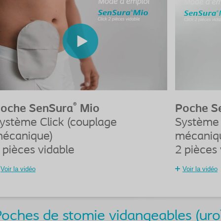
®
oche SenSura
Mio
Poche S
ystème Click (couplage
Système 
écanique)
mécaniq
 pièces vidable
2 pièces 
Voir la vidéo
Voir la vidéo
oches de stomie vidangeables (uro