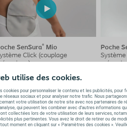
®
oche SenSura
Mio
Poche S
ystème Click (couplage
Système 
écanique)
mécaniq
 pièces fermée
2 pièces
eb utilise des cookies.
Voir la vidéo
Voir la vidéo
s cookies pour personnaliser le contenu et les publicités, pour f
de réseaux sociaux et pour analyser notre trafic. Nous partageo
ernant votre utilisation de notre site avec nos partenaires de r
'analyse, qui peuvent les combiner avec d'autres informations qu
oches de stomie vidables
s ont collectées lors de votre utilisation de leurs services, not
icités plus pertinentes. Vous avez le droit de retirer ou de modi
ystème 1 pièce
out moment en cliquant sur « Paramètres des cookies ». Veuill