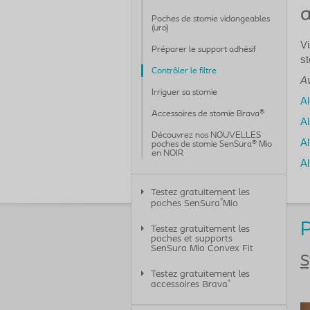
a
Poches de stomie vidangeables
(uro)
Vi
Préparer le support adhésif
st
Contrôler le filtre
Av
Irriguer sa stomie
Al
Accessoires de stomie Brava®
Al
Découvrez nos NOUVELLES
Al
poches de stomie SenSura® Mio
en NOIR
Al
Testez gratuitement les
®
poches SenSura
Mio
Testez gratuitement les
poches et supports
SenSura Mio Convex Fit
S
Testez gratuitement les
®
accessoires Brava