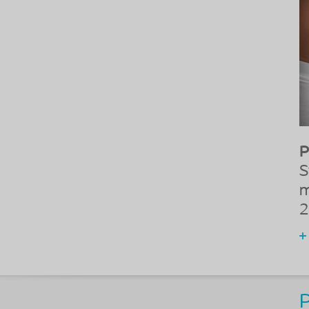
P
S
m
2
P