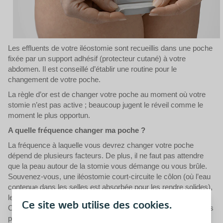
Les effluents de votre iléostomie sont recueillis dans une poche
fixée par un support adhésif (protecteur cutané) à votre
abdomen. Il est conseillé d’établir une routine pour le
changement de votre poche.
La règle d’or est de changer votre poche au moment où votre
stomie n’est pas active ; beaucoup jugent le réveil comme le
moment le plus opportun.
A quelle fréquence changer ma poche ?
La fréquence à laquelle vous devrez changer votre poche
dépend de plusieurs facteurs. De plus, il ne faut pas attendre
que la peau autour de la stomie vous démange ou vous brûle.
Souvenez-vous, une iléostomie court-circuite le côlon (où l’eau
contenue dans les selles est absorbée pour les rendre solides),
les effluents arrivant dans votre poche seront donc liquides.
Ce site web utilise des cookies.
Cela signifie que vous devrez vider votre poche entre 4 et 6 fois
par jour (et une fois la nuit). La plupart des personnes qui