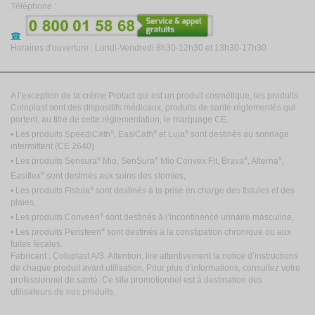
Téléphone :
Horaires d'ouverture : Lundi-Vendredi 8h30-12h30 et 13h30-17h30
A l’exception de la crème Protact qui est un produit cosmétique, les produits
Coloplast sont des dispositifs médicaux, produits de santé réglementés qui
portent, au titre de cette réglementation, le marquage CE.
®
®
®
• Les produits SpeediCath
, EasiCath
et Luja
sont destinés au sondage
intermittent
(CE 2640)
®
®
®
®
• Les produits Sensura
Mio, SenSura
Mio Convex Fit, Brava
, Alterna
,
®
Easiflex
sont destinés aux soins des stomies,
®
• Les produits Fistula
sont destinés à la prise en charge des fistules et des
plaies,
®
• Les produits Conveen
sont destinés à l’incontinence urinaire masculine,
®
• Les produits Peristeen
sont destinés à la constipation chronique ou aux
fuites fécales.
Fabricant : Coloplast A/S. Attention, lire attentivement la notice d’instructions
de chaque produit avant utilisation. Pour plus d'informations, consultez votre
professionnel de santé. Ce site promotionnel est à destination des
utilisateurs de nos produits.