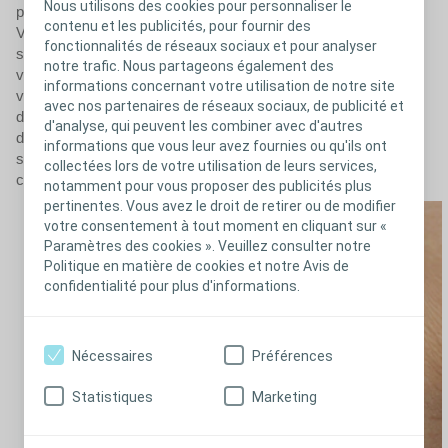
Nous utilisons des cookies pour personnaliser le
portent une iléostomie vident leur poche 6 à 10 fois par jour.
contenu et les publicités, pour fournir des
Vous changerez probablement votre poche tous les jours et le
fonctionnalités de réseaux sociaux et pour analyser
support adhésif sera changé en même temps que la poche (si
notre trafic. Nous partageons également des
vous utilisez un appareillage 1 pièce) ou tous les 2 à 3 jours (si
informations concernant votre utilisation de notre site
vous utilisez un appareillage 2 pièces)*. Utilisez une poche
avec nos partenaires de réseaux sociaux, de publicité et
dotée d’un protecteur cutané qui n’irrite pas la peau et munie
d'analyse, qui peuvent les combiner avec d'autres
d’un matériau doux (voile en non-tissé). Votre infirmière
informations que vous leur avez fournies ou qu'ils ont
stomathérapeute vous aidera à choisir la poche qui vous
collectées lors de votre utilisation de leurs services,
convient.
notamment pour vous proposer des publicités plus
pertinentes. Vous avez le droit de retirer ou de modifier
votre consentement à tout moment en cliquant sur «
Paramètres des cookies ». Veuillez consulter notre
Politique en matière de cookies et notre Avis de
confidentialité pour plus d'informations.
Nécessaires
Préférences
Statistiques
Marketing