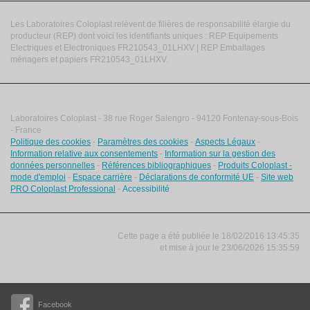
Les Laboratoires Coloplast relèvent de filières de responsabilité élargie du
producteur (REP) dont voici les identifiants uniques : REP Equipements
Electriques et Electroniques FR210543_01LHXV | REP Emballages
ménagers et papiers FR210543_01LHXV.
Laboratoires Coloplast - 38 rue Roger Salengro - 94120 Fontenay-sous-Bois
- France
Politique des cookies
-
Paramètres des cookies
-
Aspects Légaux
-
Information relative aux consentements
-
Information sur la gestion des
données personnelles
-
Références bibliographiques
-
Produits Coloplast -
mode d'emploi
-
Espace carrière
-
Déclarations de conformité UE
-
Site web
PRO Coloplast Professional
-
Accessibilité
Cette page a été publiée le 18/02/2016 13:45:35
et
mise à jour le
23/06/2026 15:35:59
Facebook