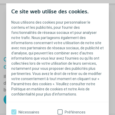
Ce site web utilise des cookies.
Nous utilisons des cookies pour personnaliser le
contenu et les publicités, pour fournir des
fonctionnalités de réseaux sociaux et pour analyser
notre trafic. Nous partageons également des
informations concernant votre utilisation de notre site
avec nos partenaires de réseaux sociaux, de publicité et
d'analyse, qui peuvent les combiner avec d'autres
informations que vous leur avez fournies ou qu'ils ont
Ordonnance, approvisionnement :
collectées lors de votre utilisation de leurs services,
connaissez vous vos droits ?
notamment pour vous proposer des publicités plus
pertinentes. Vous avez le droit de retirer ou de modifier
Il est important que vous connaissiez vos droits afin
votre consentement à tout moment en cliquant sur «
de bénéficier du matériel le mieux adapté à vos
Paramètres des cookies ». Veuillez consulter notre
Politique en matière de cookies et notre Avis de
besoins.
confidentialité pour plus d'informations.
En savoir plus sur mes droits
Nécessaires
Préférences