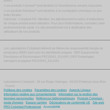
plaies,
®
• Les produits Conveen
sont destinés à l’incontinence urinaire masculine,
®
• Les produits Peristeen
sont destinés à la constipation chronique ou aux
fuites fécales.
Fabricant : Coloplast A/S. Attention, lire attentivement la notice d’instructions
de chaque produit avant utilisation. Pour plus d'informations, consultez votre
professionnel de santé. Ce site promotionnel est à destination des
utilisateurs de nos produits.
Les Laboratoires Coloplast relèvent de filières de responsabilité élargie du
producteur (REP) dont voici les identifiants uniques : REP Equipements
Electriques et Electroniques FR210543_01LHXV | REP Emballages
ménagers et papiers FR210543_01LHXV.
Laboratoires Coloplast - 38 rue Roger Salengro - 94120 Fontenay-sous-Bois
- France
Politique des cookies
-
Paramètres des cookies
-
Aspects Légaux
-
Information relative aux consentements
-
Information sur la gestion des
données personnelles
-
Références bibliographiques
-
Produits Coloplast -
mode d'emploi
-
Espace carrière
-
Déclarations de conformité UE
-
Site web
PRO Coloplast Professional
-
Accessibilité