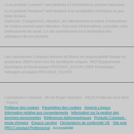
®
• Les produits Conveen
sont destinés à l’incontinence urinaire masculine,
®
• Les produits Peristeen
sont destinés à la constipation chronique ou aux
fuites fécales.
Fabricant : Coloplast A/S. Attention, lire attentivement la notice d’instructions
de chaque produit avant utilisation. Pour plus d'informations, consultez votre
professionnel de santé. Ce site promotionnel est à destination des
utilisateurs de nos produits.
Les Laboratoires Coloplast relèvent de filières de responsabilité élargie du
producteur (REP) dont voici les identifiants uniques : REP Equipements
Electriques et Electroniques FR210543_01LHXV | REP Emballages
ménagers et papiers FR210543_01LHXV.
Laboratoires Coloplast - 38 rue Roger Salengro - 94120 Fontenay-sous-Bois
- France
Politique des cookies
-
Paramètres des cookies
-
Aspects Légaux
-
Information relative aux consentements
-
Information sur la gestion des
données personnelles
-
Références bibliographiques
-
Produits Coloplast -
mode d'emploi
-
Espace carrière
-
Déclarations de conformité UE
-
Site web
PRO Coloplast Professional
-
Accessibilité