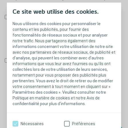
A/S Danemark (ci-après conjointement désignés « Coloplast »).
Ce site web utilise des cookies.
Collectent, traitent et enregistrent mes données personnelles
dans le but de traiter ma demande d’échantillons, m’en tenir
Nous utilisons des cookies pour personnaliser le
contenu et les publicités, pour fournir des
informé(e) et assurer un suivi par téléphone, SMS, courriel ou
fonctionnalités de réseaux sociaux et pour analyser
courrier, ainsi que pour m’envoyer des communications adaptées
notre trafic. Nous partageons également des
à mes préférences et mes données et pour améliorer leurs
informations concernant votre utilisation de notre site
produits et services. *
avec nos partenaires de réseaux sociaux, de publicité et
d'analyse, qui peuvent les combiner avec d'autres
Collectent, traitent et enregistrent mes données personnelles
informations que vous leur avez fournies ou qu'ils ont
dans le but de me faire connaître les produits et services
collectées lors de votre utilisation de leurs services,
Coloplast qui me concernent, partager des parcours d’autres
notamment pour vous proposer des publicités plus
utilisateurs, et m’informer des événements à venir et améliorer
pertinentes. Vous avez le droit de retirer ou de modifier
leurs services en procédant à des campagnes sur mesure, que
votre consentement à tout moment en cliquant sur «
ce soit par téléphone, SMS, e-mail ou courrier.Ces
Paramètres des cookies ». Veuillez consulter notre
Politique en matière de cookies et notre Avis de
communications seront basées sur les données personnelles que
confidentialité pour plus d'informations.
je leur ai fournies, mes préférences et mes intérêts, comprenant
mes données de santé. Ils pourront partager mes données avec
leurs sous-traitants pour ces finalités exclusivement.
Nécessaires
Préférences