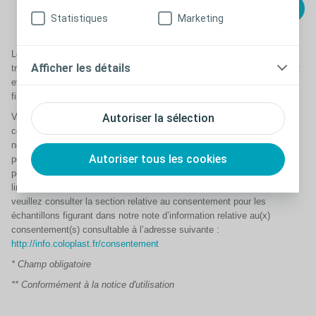
Statistiques
Marketing
Les Laboratoires Coloplast SAS, en tant que responsables de
Afficher les détails
traitement conjoint avec la société Coloplast A/S Danemark, collectent
et traitent vos données sur la base de votre consentement pour les
finalités mentionnées dans ce formulaire.
Autoriser la sélection
Vous pouvez retirer votre consentement à tout moment, sans
conséquences, en écrivant à privacyrequests@coloplast.com ou en
nous appelant au 0 800 01 58 68 (numéro gratuit). De même, vous
Autoriser tous les cookies
pouvez exercer l’ensemble de vos droits relatifs à vos données
personnelles (les droits d’accès, de rectification, d’effacement, de
limitation, de portabilité ou de saisir la CNIL). Pour plus d'informations,
veuillez consulter la section relative au consentement pour les
échantillons figurant dans notre note d’information relative au(x)
consentement(s) consultable à l’adresse suivante :
http://info.coloplast.fr/consentement
* Champ obligatoire
** Conformément à la notice d'utilisation