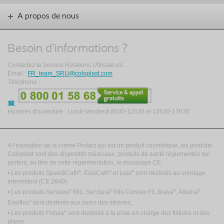
A propos de nous
Besoin d'informations ?
Contactez le Service Relations Utilisateurs
Email :
FR_team_SRU@coloplast.com
Téléphone :
Horaires d'ouverture : Lundi-Vendredi 8h30-12h30 et 13h30-17h30
A l’exception de la crème Protact qui est un produit cosmétique, les produits
Coloplast sont des dispositifs médicaux, produits de santé réglementés qui
portent, au titre de cette réglementation, le marquage CE.
®
®
®
• Les produits SpeediCath
, EasiCath
et Luja
sont destinés au sondage
intermittent
(CE 2640)
®
®
®
®
• Les produits Sensura
Mio, SenSura
Mio Convex Fit, Brava
, Alterna
,
®
Easiflex
sont destinés aux soins des stomies,
®
• Les produits Fistula
sont destinés à la prise en charge des fistules et des
plaies,