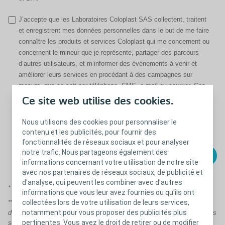
J’accepte que les Laboratoires Coloplast SAS collectent, traitent
et enregistrent mes données personnelles dans le but de me faire
connaître les produits et services Coloplast qui me concernent ou
concernent le mineur que je représente, partager des parcours
d’autres utilisateurs, et m’informer des événements à venir et
améliorer leurs services en procédant à des campagnes sur
mesure, que ce soit par téléphone, SMS, e-mail ou courrier. Ces
communications seront basées sur les données personnelles,
Ce site web utilise des cookies.
préférences et intérêts, et données de santé que je leur ai
fournies. Ils pourront partager ces données avec leurs sous-
Nous utilisons des cookies pour personnaliser le
traitants pour ces finalités exclusivement.
contenu et les publicités, pour fournir des
fonctionnalités de réseaux sociaux et pour analyser
notre trafic. Nous partageons également des
informations concernant votre utilisation de notre site
avec nos partenaires de réseaux sociaux, de publicité et
d'analyse, qui peuvent les combiner avec d'autres
* Champ obligatoire
informations que vous leur avez fournies ou qu'ils ont
collectées lors de votre utilisation de leurs services,
** Attention, places limitées. L’attribution se fait par ordre
notamment pour vous proposer des publicités plus
d’inscription. Vous serez inscrit sur un créneau de 15 minutes, qui vous
pertinentes. Vous avez le droit de retirer ou de modifier
sera confirmé.».