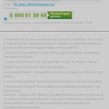
Contactez le Service Relations Utilisateurs
Email :
FR_team_SRU@coloplast.com
Téléphone :
Horaires d'ouverture : Lundi-Vendredi 8h30-12h30 et 13h30-17h30
A l’exception de la crème Protact qui est un produit cosmétique, les produits
Coloplast sont des dispositifs médicaux, produits de santé réglementés qui
portent, au titre de cette réglementation, le marquage CE.
®
®
®
• Les produits SpeediCath
, EasiCath
et Luja
sont destinés au sondage
intermittent
(CE 2640)
®
®
®
®
• Les produits Sensura
Mio, SenSura
Mio Convex Fit, Brava
, Alterna
,
®
Easiflex
sont destinés aux soins des stomies,
®
• Les produits Fistula
sont destinés à la prise en charge des fistules et des
plaies,
®
• Les produits Conveen
sont destinés à l’incontinence urinaire masculine,
®
• Les produits Peristeen
sont destinés à la constipation chronique ou aux
fuites fécales.
Fabricant : Coloplast A/S. Attention, lire attentivement la notice d’instructions
de chaque produit avant utilisation. Pour plus d'informations, consultez votre
professionnel de santé. Ce site promotionnel est à destination des
utilisateurs de nos produits.