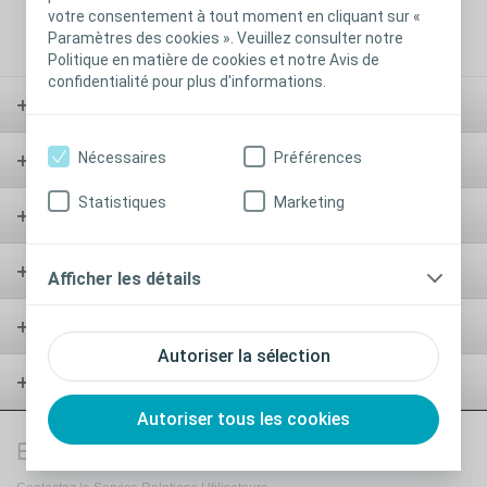
votre consentement à tout moment en cliquant sur «
Paramètres des cookies ». Veuillez consulter notre
Politique en matière de cookies et notre Avis de
confidentialité pour plus d'informations.
Testez nos produits
Nécessaires
Préférences
Aires thérapeutiques
Statistiques
Marketing
Nos solutions
Nos services
Afficher les détails
Infos Pro de santé
Autoriser la sélection
A propos de nous
Autoriser tous les cookies
Besoin d'informations ?