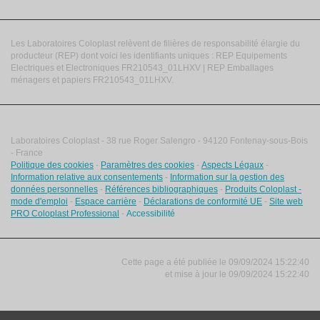
Les Laboratoires Coloplast relèvent de filières de responsabilité élargie du
producteur (REP) dont voici les identifiants uniques : REP Equipements
Electriques et Electroniques FR210543_01LHXV | REP Emballages
ménagers et papiers FR210543_01LHXV.
Laboratoires Coloplast - 38 rue Roger Salengro - 94120 Fontenay-sous-Bois
- France
Politique des cookies
-
Paramètres des cookies
-
Aspects Légaux
-
Information relative aux consentements
-
Information sur la gestion des
données personnelles
-
Références bibliographiques
-
Produits Coloplast -
mode d'emploi
-
Espace carrière
-
Déclarations de conformité UE
-
Site web
PRO Coloplast Professional
-
Accessibilité
Cette page a été publiée le 09/09/2024 15:22:40
et
mise à jour le
09/09/2024 15:22:40