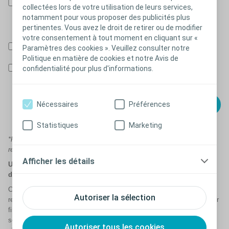
J’accepte que les Laboratoires Coloplast SAS, en tant que
collectées lors de votre utilisation de leurs services,
responsables de traitement conjoint avec la société Coloplast
notamment pour vous proposer des publicités plus
A/S Danemark (ci-après conjointement désignés « Coloplast »).
pertinentes. Vous avez le droit de retirer ou de modifier
votre consentement à tout moment en cliquant sur «
Recevoir mon kit de voyage gratuit*
Paramètres des cookies ». Veuillez consulter notre
Politique en matière de cookies et notre Avis de
Recevoir des informations sur les nouveautés, produits et
confidentialité pour plus d'informations.
services de Coloplast en lien avec ma situation.
Nécessaires
Préférences
Statistiques
Marketing
*Pour mieux répondre à votre demande, certains champs ont été
rendus obligatoires.
Afficher les détails
Un kit de voyage offert par foyer et dans la limite des stocks
disponibles, en France métropolitaine.
Coloplast vous informe que vos données à caractère personnel
Autoriser la sélection
recueillies ci-dessus font l’objet d’un traitement informatique ayant pour
finalités la gestion des relations avec les utilisateurs de produits pour
soin des stomies, troubles de la continence, la gestion des
Autoriser tous les cookies