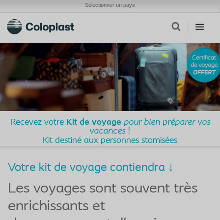
Sélectionner un pays
Recevez votre
Kit de voyage
pour bien préparer vos
vacances
!
Kit destiné aux personnes stomisées
Votre kit de voyage contiendra ↓
Les voyages sont souvent très
enrichissants et