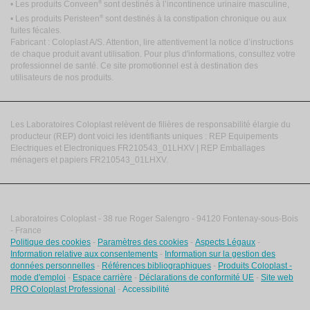
®
• Les produits Conveen
sont destinés à l’incontinence urinaire masculine,
®
• Les produits Peristeen
sont destinés à la constipation chronique ou aux
fuites fécales.
Fabricant : Coloplast A/S. Attention, lire attentivement la notice d’instructions
de chaque produit avant utilisation. Pour plus d'informations, consultez votre
professionnel de santé. Ce site promotionnel est à destination des
utilisateurs de nos produits.
Les Laboratoires Coloplast relèvent de filières de responsabilité élargie du
producteur (REP) dont voici les identifiants uniques : REP Equipements
Electriques et Electroniques FR210543_01LHXV | REP Emballages
ménagers et papiers FR210543_01LHXV.
Laboratoires Coloplast - 38 rue Roger Salengro - 94120 Fontenay-sous-Bois
- France
Politique des cookies
-
Paramètres des cookies
-
Aspects Légaux
-
Information relative aux consentements
-
Information sur la gestion des
données personnelles
-
Références bibliographiques
-
Produits Coloplast -
mode d'emploi
-
Espace carrière
-
Déclarations de conformité UE
-
Site web
PRO Coloplast Professional
-
Accessibilité