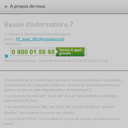
A propos de nous
Besoin d'informations ?
Contactez le Service Relations Utilisateurs
Email :
FR_team_SRU@coloplast.com
Téléphone :
Horaires d'ouverture : Lundi-Vendredi 8h30-12h30 et 13h30-17h30
A l’exception de la crème Protact qui est un produit cosmétique, les produits
Coloplast sont des dispositifs médicaux, produits de santé réglementés qui
portent, au titre de cette réglementation, le marquage CE.
®
®
®
• Les produits SpeediCath
, EasiCath
et Luja
sont destinés au sondage
intermittent
(CE 2640)
®
®
®
®
• Les produits Sensura
Mio, SenSura
Mio Convex Fit, Brava
, Alterna
,
®
Easiflex
sont destinés aux soins des stomies,
®
• Les produits Fistula
sont destinés à la prise en charge des fistules et des
plaies,