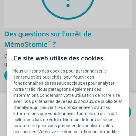
Des questions sur l’arrêt de
™
MémoStomie
?
Consultez notre FAQ pour trouver les réponses aux
Ce site web utilise des cookies.
questions les plus fréquentes.
Nous utilisons des cookies pour personnaliser le
En savoir plus
contenu et les publicités, pour fournir des
fonctionnalités de réseaux sociaux et pour analyser
notre trafic. Nous partageons également des
informations concernant votre utilisation de notre site
avec nos partenaires de réseaux sociaux, de publicité et
Recevez
d'analyse, qui peuvent les combiner avec d'autres
Je m'inscris à la
informations que vous leur avez fournies ou qu'ils ont
newsletter !
toute
collectées lors de votre utilisation de leurs services,
l'actualité
notamment pour vous proposer des publicités plus
pertinentes. Vous avez le droit de retirer ou de modifier
Coloplast !