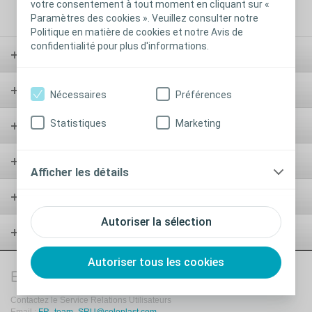
votre consentement à tout moment en cliquant sur «
Paramètres des cookies ». Veuillez consulter notre
Politique en matière de cookies et notre Avis de
confidentialité pour plus d'informations.
Testez nos produits
Aires thérapeutiques
Nécessaires
Préférences
Statistiques
Marketing
Nos solutions
Nos services
Afficher les détails
Infos Pro de santé
Autoriser la sélection
A propos de nous
Autoriser tous les cookies
Besoin d'informations ?
Contactez le Service Relations Utilisateurs