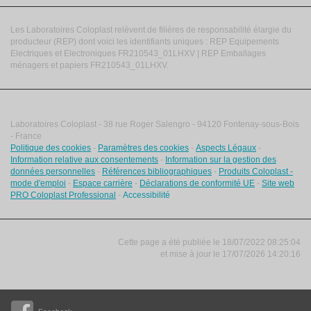
Les Laboratoires Coloplast relèvent de filières de responsabilité élargie du
producteur (REP) dont voici les identifiants uniques : REP Equipements
Electriques et Electroniques FR210543_01LHXV | REP Emballages
ménagers et papiers FR210543_01LHXV.
Laboratoires Coloplast - 38 rue Roger Salengro - 94120 Fontenay-sous-Bois
- France
Politique des cookies
-
Paramètres des cookies
-
Aspects Légaux
-
Information relative aux consentements
-
Information sur la gestion des
données personnelles
-
Références bibliographiques
-
Produits Coloplast -
mode d'emploi
-
Espace carrière
-
Déclarations de conformité UE
-
Site web
PRO Coloplast Professional
-
Accessibilité
Cette page a été publiée le 18/07/2022 08:25:04
et
mise à jour le
17/07/2026 14:20:16