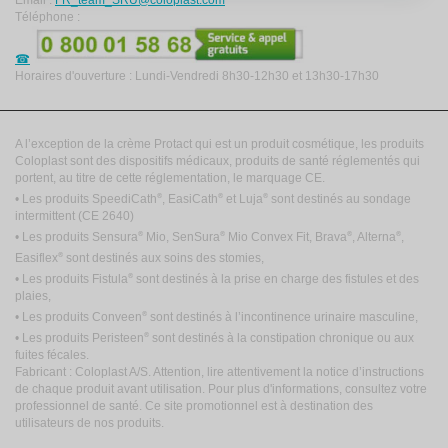
Email :
FR_team_SRU@coloplast.com
Téléphone :
Horaires d'ouverture : Lundi-Vendredi 8h30-12h30 et 13h30-17h30
A l’exception de la crème Protact qui est un produit cosmétique, les produits
Coloplast sont des dispositifs médicaux, produits de santé réglementés qui
portent, au titre de cette réglementation, le marquage CE.
®
®
®
• Les produits SpeediCath
, EasiCath
et Luja
sont destinés au sondage
intermittent
(CE 2640)
®
®
®
®
• Les produits Sensura
Mio, SenSura
Mio Convex Fit, Brava
, Alterna
,
®
Easiflex
sont destinés aux soins des stomies,
®
• Les produits Fistula
sont destinés à la prise en charge des fistules et des
plaies,
®
• Les produits Conveen
sont destinés à l’incontinence urinaire masculine,
®
• Les produits Peristeen
sont destinés à la constipation chronique ou aux
fuites fécales.
Fabricant : Coloplast A/S. Attention, lire attentivement la notice d’instructions
de chaque produit avant utilisation. Pour plus d'informations, consultez votre
professionnel de santé. Ce site promotionnel est à destination des
utilisateurs de nos produits.