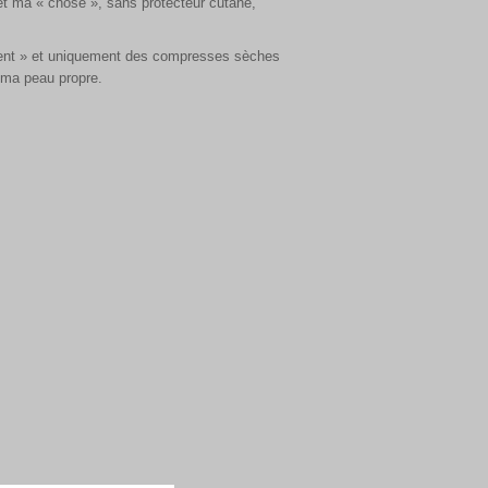
 et ma « chose », sans protecteur cutané,
ncident » et uniquement des compresses sèches
r ma peau propre.