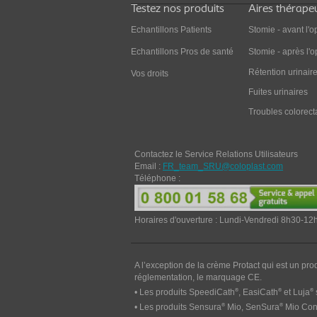
Testez nos produits
Aires thérape
Echantillons Patients
Stomie - avant l'o
Echantillons Pros de santé
Stomie - après l'o
Rétention urinair
Vos droits
Fuites urinaires
Troubles colorect
Contactez le Service Relations Utilisateurs
Email :
FR_team_SRU@coloplast.com
Téléphone :
Horaires d'ouverture : Lundi-Vendredi 8h30-1
A l’exception de la crème Protact qui est un pro
réglementation, le marquage CE.
®
®
®
• Les produits SpeediCath
, EasiCath
et Luja
®
®
• Les produits Sensura
Mio, SenSura
Mio Conv