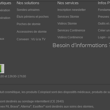
utiques
Nos solutions
Nos services
Infos 
Sondes urinaires
Inscription newsletter
Fondame
pération
Étuis péniens et poches
Services Stomie
Preuves 
pération
Vidéos Stomie
Outils et
Poches de stomie
e
Services Continence
Créer u
Accessoires de stomie
Vidéos Continence
Login - 
aux
Conveen : VU à la TV
Besoin d'informations 
2h30 et 13h30-17h30
duit cosmétique, les produits Coloplast sont des dispositifs médicaux, produits de sa
sont destinés au sondage intermittent
(CE 2640)
®
®
®
ex Fit, Brava
, Alterna
, Easiflex
sont destinés aux soins des stomies,