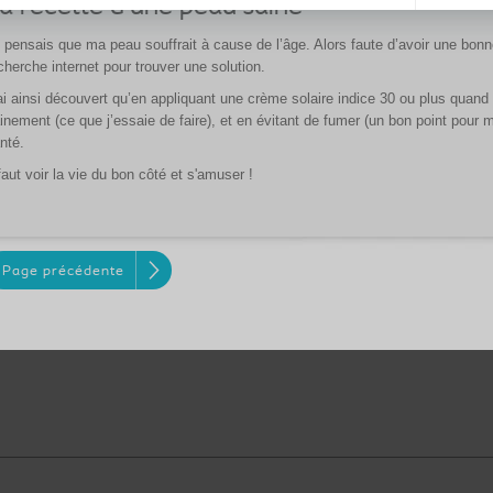
a recette d’une peau saine
 pensais que ma peau souffrait à cause de l’âge. Alors faute d’avoir une bonne
cherche internet pour trouver une solution.
ai ainsi découvert qu’en appliquant une crème solaire indice 30 ou plus quand 
inement (ce que j’essaie de faire), et en évitant de fumer (un bon point pour m
nté.
 faut voir la vie du bon côté et s'amuser !
Page précédente