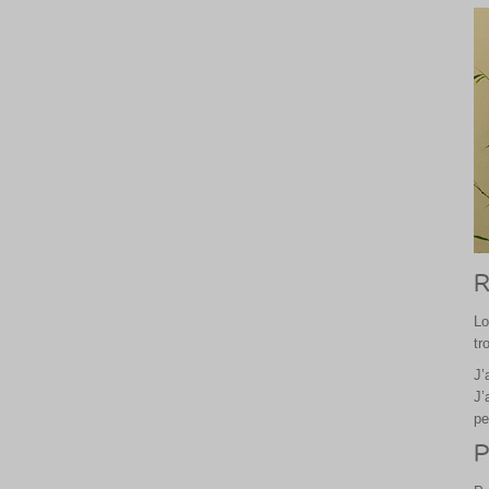
R
Lo
tr
J’
J’
pe
P