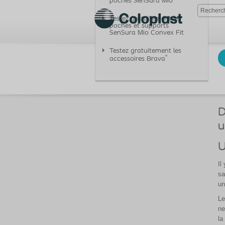
poches SenSura
Mio
Testez gratuitement les
poches et supports
SenSura Mio Convex Fit
Testez gratuitement les
®
accessoires Brava
D
u
U
Il
sa
un
Le
ne
la