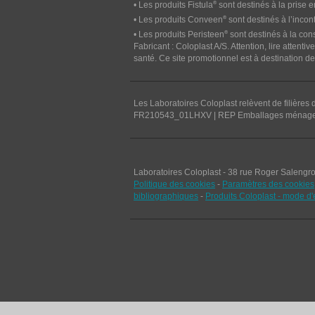
®
• Les produits Fistula
sont destinés à la prise e
®
• Les produits Conveen
sont destinés à l’incon
®
• Les produits Peristeen
sont destinés à la cons
Fabricant : Coloplast A/S. Attention, lire attent
santé. Ce site promotionnel est à destination de
Les Laboratoires Coloplast relèvent de filières
FR210543_01LHXV | REP Emballages ménager
Laboratoires Coloplast - 38 rue Roger Salengr
Politique des cookies
-
Paramètres des cookies
bibliographiques
-
Produits Coloplast - mode d