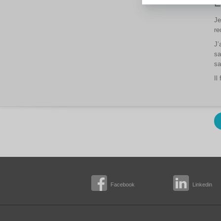
L
Je
re
J’
sa
sa
Il
Facebook
Linkedin