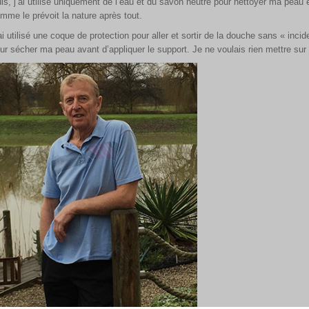
is, j’ai utilisé uniquement de l’eau et du savon neutre pour nettoyer ma peau
mme le prévoit la nature après tout.
ai utilisé une coque de protection pour aller et sortir de la douche sans « i
ur sécher ma peau avant d’appliquer le support. Je ne voulais rien mettre su