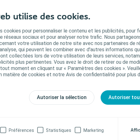
eb utilise des cookies.
ésultat : aucun problème
 régime sec a permis à ma peau de cicatriser et depuis tout roule, mon protect
s cookies pour personnaliser le contenu et les publicités, pour f
mps, si aujourd’hui un décollement survient, c’est dû à une mauvaise manipul
de réseaux sociaux et pour analyser notre trafic. Nous partageo
ernant votre utilisation de notre site avec nos partenaires de r
 j’ai gardé le même protecteur cutané trop longtemps, c’est avant tout parce
'analyse, qui peuvent les combiner avec d'autres informations qu
i. Depuis deux ans maintenant, je continue de prendre soin de la peau autour
s ont collectées lors de votre utilisation de leurs services, not
t plutôt satisfaisant.
icités plus pertinentes. Vous avez le droit de retirer ou de modi
 crois que chaque type de peau est différent. En tout cas, pour moi cette for
out moment en cliquant sur « Paramètres des cookies ». Veuill
omment éviter la peau de crocodile ?
n matière de cookies et notre Avis de confidentialité pour plus 
un de mes principaux problèmes depuis que cette « chose » est arrivée dans m
veau du visage et des jambes. Je mets souvent ça sur le compte d’un manque
Autoriser la sélection
Autoriser tou
us, les personnes stomisées, ne pouvons pas compter sur l’eau absorbée par 
nséquent, nous nous déshydratons cruellement.
 m’a conseillé de boire entre deux litres et demi et trois litres d’eau par jour.
usieurs fois par jour. Et effectivement, lorsque je bois suffisamment, et que j’u
us sèches de mon corps, en dehors de la stomie, ma peau retrouve son état n
Affi
Préférences
Statistiques
Marketing
isson riche en oméga 3 chaque jour.