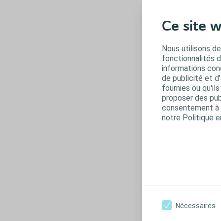
Ce site w
R
Ce
Nous utilisons de
te
fonctionnalités 
informations conc
Si
de publicité et d
mo
fournies ou qu'il
es
proposer des publ
Je
consentement à t
C
notre Politique e
L’
ni
no
co
On
pl
pl
Nécessaires
po