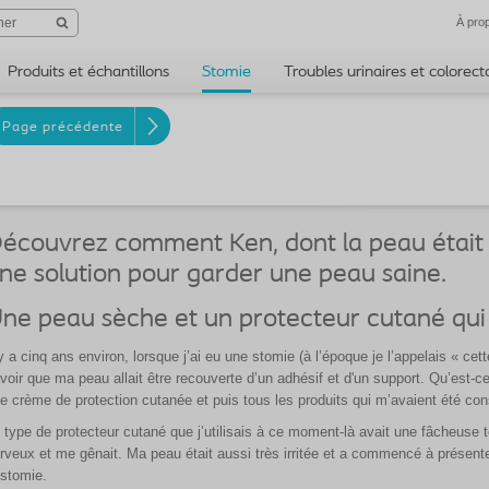
À pro
Produits et échantillons
Stomie
Troubles urinaires et colorec
Page précédente
écouvrez comment Ken, dont la peau était s
ne solution pour garder une peau saine.
ne peau sèche et un protecteur cutané qui 
 y a cinq ans environ, lorsque j’ai eu une stomie (à l’époque je l’appelais « cet
voir que ma peau allait être recouverte d’un adhésif et d'un support. Qu’est-ce 
e crème de protection cutanée et puis tous les produits qui m’avaient été con
 type de protecteur cutané que j’utilisais à ce moment-là avait une fâcheuse 
rveux et me gênait. Ma peau était aussi très irritée et a commencé à présent
 stomie.