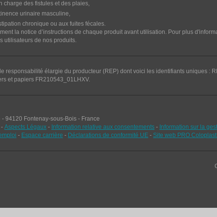
n charge des fistules et des plaies,
tinence urinaire masculine,
tipation chronique ou aux fuites fécales.
ivement la notice d’instructions de chaque produit avant utilisation. Pour plus d'infor
s utilisateurs de nos produits.
 de responsabilité élargie du producteur (REP) dont voici les identifiants uniques 
s et papiers FR210543_01LHXV.
o - 94120 Fontenay-sous-Bois - France
-
Aspects Légaux
-
Information relative aux consentements
-
Information sur la ge
'emploi
-
Espace carrière
-
Déclarations de conformité UE
-
Site web PRO Coloplast