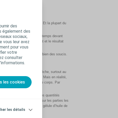
eur cutané fait son boulot. Et la plupart du
ournir des
ation de ma part.
ns également des
éseaux sociaux,
 que je n’avais pas assez de temps devant
e vous leur avez
 de ma stomie naturellement et le résultat
amment pour vous
fier votre
mule a fonctionné et m’évite bien des soucis.
ez consulter
d'informations.
a vie est d’avoir la peau sèche, surtout au
 d’hydratation de ma peau. Mais en réalité,
s les cookies
le côlon pour hydrater notre corps. Par
 J’y arrive en buvant de petites quantités
tilise une lotion hydratante sur les parties les
ormal. Je prends aussi une gélule d’huile de
cher les détails