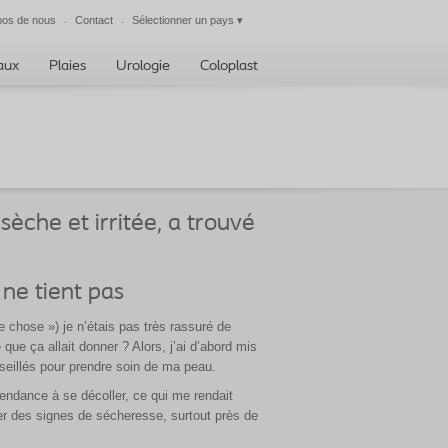
pos de nous
Contact
Sélectionner un pays
▾
Fermer
taux
Plaies
Urologie
Coloplast
èche et irritée, a trouvé
ne tient pas
te chose ») je n’étais pas très rassuré de
que ça allait donner ? Alors, j’ai d’abord mis
seillés pour prendre soin de ma peau.
tendance à se décoller, ce qui me rendait
er des signes de sécheresse, surtout près de