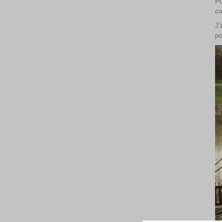
Pu
co
J’
po