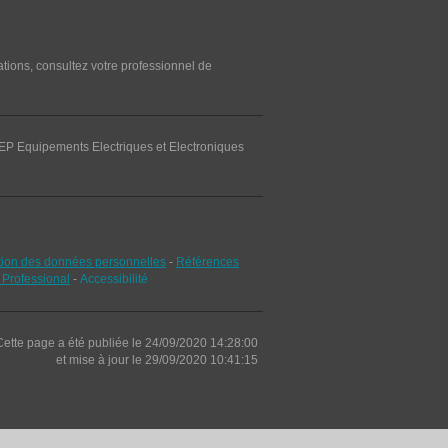
mations, consultez votre professionnel de
: REP Equipements Electriques et Electroniques
stion des données personnelles
-
Références
 Professional
-
Accessibilité
Cette page a été publiée le 24/09/2020 14:28:00
et
mise à jour le
29/09/2020 10:41:15