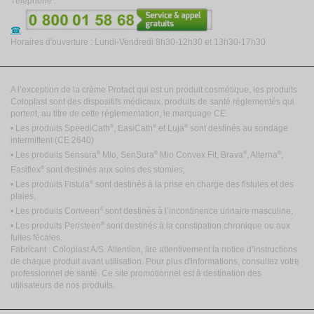
Téléphone :
Horaires d'ouverture : Lundi-Vendredi 8h30-12h30 et 13h30-17h30
A l’exception de la crème Protact qui est un produit cosmétique, les produits
Coloplast sont des dispositifs médicaux, produits de santé réglementés qui
portent, au titre de cette réglementation, le marquage CE.
®
®
®
• Les produits SpeediCath
, EasiCath
et Luja
sont destinés au sondage
intermittent
(CE 2640)
®
®
®
®
• Les produits Sensura
Mio, SenSura
Mio Convex Fit, Brava
, Alterna
,
®
Easiflex
sont destinés aux soins des stomies,
®
• Les produits Fistula
sont destinés à la prise en charge des fistules et des
plaies,
®
• Les produits Conveen
sont destinés à l’incontinence urinaire masculine,
®
• Les produits Peristeen
sont destinés à la constipation chronique ou aux
fuites fécales.
Fabricant : Coloplast A/S. Attention, lire attentivement la notice d’instructions
de chaque produit avant utilisation. Pour plus d'informations, consultez votre
professionnel de santé. Ce site promotionnel est à destination des
utilisateurs de nos produits.