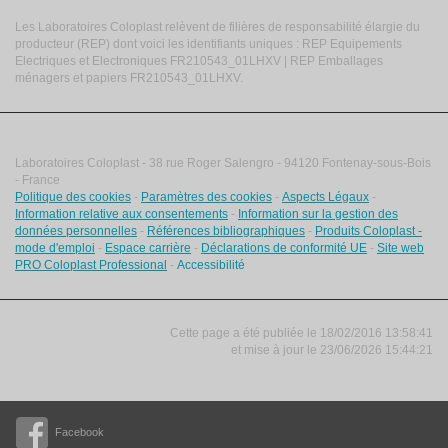
Les Laboratoires Coloplast relèvent de filières de responsabilité élargie du
producteur (REP) dont voici les identifiants uniques : REP Equipements
Electriques et Electroniques FR210543_01LHXV | REP Emballages
ménagers et papiers FR210543_01LHXV.
Laboratoires Coloplast - 38 rue Roger Salengro - 94120 Fontenay-sous-Bois
- France
Politique des cookies
-
Paramètres des cookies
-
Aspects Légaux
-
Information relative aux consentements
-
Information sur la gestion des
données personnelles
-
Références bibliographiques
-
Produits Coloplast -
mode d'emploi
-
Espace carrière
-
Déclarations de conformité UE
-
Site web
PRO Coloplast Professional
-
Accessibilité
Cette page a été publiée le 18/02/2016 13:58:41
et
mise à jour le
23/06/2026 15:44:21
Facebook