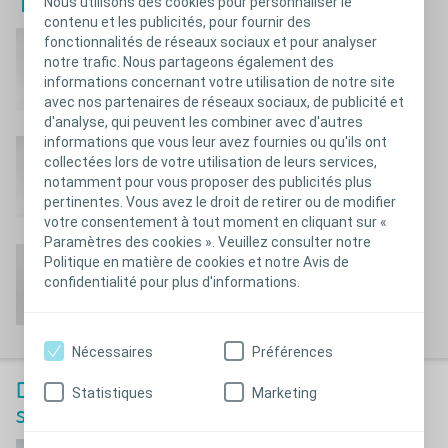
Nous utilisons des cookies pour personnaliser le
Testez nos poches de stomie
contenu et les publicités, pour fournir des
Poches de colostomie
fonctionnalités de réseaux sociaux et pour analyser
notre trafic. Nous partageons également des
informations concernant votre utilisation de notre site
Échantillons gratuits
avec nos partenaires de réseaux sociaux, de publicité et
d'analyse, qui peuvent les combiner avec d'autres
informations que vous leur avez fournies ou qu'ils ont
Poches d'iléostomie
collectées lors de votre utilisation de leurs services,
notamment pour vous proposer des publicités plus
Échantillons gratuits
pertinentes. Vous avez le droit de retirer ou de modifier
votre consentement à tout moment en cliquant sur «
Paramètres des cookies ». Veuillez consulter notre
Poches d'urostomie
Politique en matière de cookies et notre Avis de
confidentialité pour plus d'informations.
Échantillons gratuits
Nécessaires
Préférences
Découvrez nos NOUVELLES poches de
Statistiques
Marketing
®
stomie SenSura
Mio en NOIR