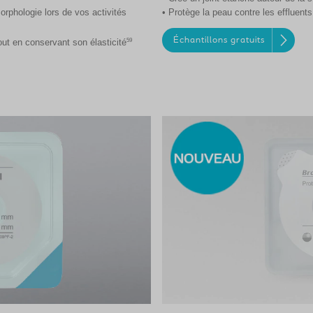
morphologie lors de vos activités
• Protège la peau contre les effluents
Échantillons gratuits
59
tout en conservant son élasticité