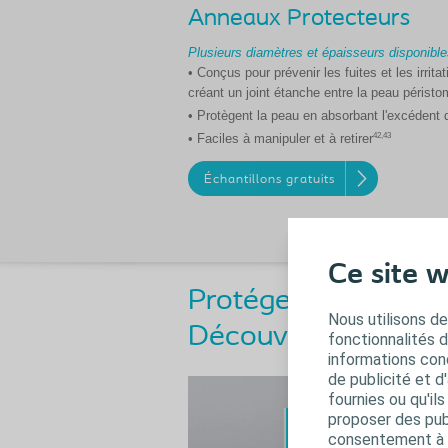
Anneaux Protecteurs
Plusieurs diamètres et épaisseurs disponibl
• Conçus pour prévenir les fuites et les irrit
créant un joint étanche entre la peau péristom
• Protègent la peau en absorbant l'excédent 
42,43
• Faciles à manipuler et à retirer
Échantillons gratuits
Ce site w
Protéger votre peau
Nous utilisons de
Découvrez gratuitem
fonctionnalités 
informations conc
de publicité et d
fournies ou qu'il
proposer des publ
consentement à t