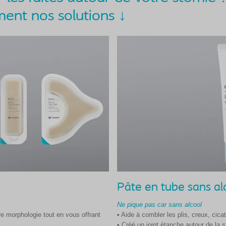
ent nos solutions ↓
Pâte en tube sans al
Ne pique pas car sans alcool
tre morphologie tout en vous offrant
• Aide à combler les plis, creux, cica
• Créé un joint étanche autour de la s