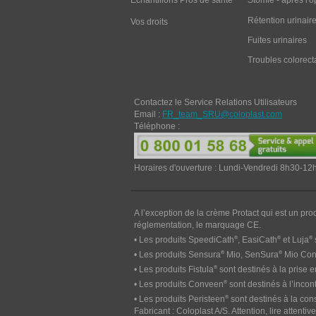
Echantillons Pros de santé
Stomie - après l'o
Rétention urinair
Vos droits
Fuites urinaires
Troubles colorect
Contactez le Service Relations Utilisateurs
Email :
FR_team_SRU@coloplast.com
Téléphone :
Horaires d'ouverture : Lundi-Vendredi 8h30-1
A l’exception de la crème Protact qui est un pro
réglementation, le marquage CE.
®
®
®
• Les produits SpeediCath
, EasiCath
et Luja
®
®
• Les produits Sensura
Mio, SenSura
Mio Conv
®
• Les produits Fistula
sont destinés à la prise e
®
• Les produits Conveen
sont destinés à l’incon
®
• Les produits Peristeen
sont destinés à la cons
Fabricant : Coloplast A/S. Attention, lire attent