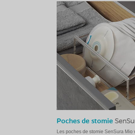
Poches de stomie
SenSu
Les poches de stomie SenSura Mio vo