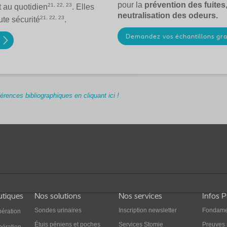
pour la
prévention des fuites,
21, 22, 23
rt au quotidien
. Elles
neutralisation des odeurs.
21, 22, 23
ute sécurité
.
Demandez vos échantillons gra
férences bibliographiques en cliquant ici !
utiques
Nos solutions
Nos services
Infos 
Sondes urinaires
Inscription newsletter
Fondame
pération
Étuis péniens et poches
Services Stomie
Preuves 