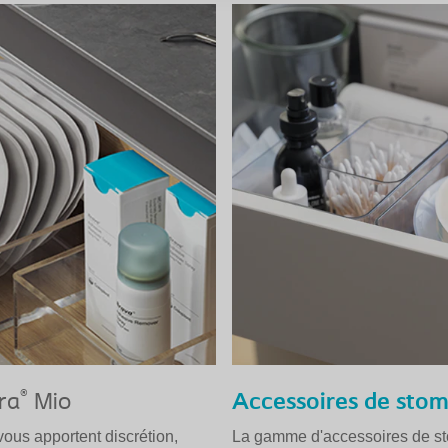
®
ra
Mio
Accessoires de stom
us apportent discrétion,
La gamme d'accessoires de st