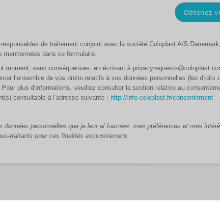
responsables de traitement conjoint avec la société Coloplast A/S Danemark, 
és mentionnées dans ce formulaire.
out moment, sans conséquences, en écrivant à privacyrequests@coloplast.co
er l’ensemble de vos droits relatifs à vos données personnelles (les droits d
L). Pour plus d'informations, veuillez consulter la section relative au consentem
t(s) consultable à l’adresse suivante :
http://info.coloplast.fr/consentement
 données personnelles que je leur ai fournies, mes préférences et mes intér
us-traitants pour ces finalités exclusivement.
Spray