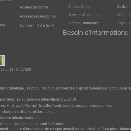
pération
Vidéos Stomie
Outils et
Poches de stomie
e
Services Continence
Créer u
Accessoires de stomie
Vidéos Continence
Login - 
aux
Conveen : VU à la TV
Besoin d'informations 
2h30 et 13h30-17h30
duit cosmétique, les produits Coloplast sont des dispositifs médicaux, produits de sa
sont destinés au sondage intermittent
(CE 2640)
®
®
®
ex Fit, Brava
, Alterna
, Easiflex
sont destinés aux soins des stomies,
n charge des fistules et des plaies,
tinence urinaire masculine,
tipation chronique ou aux fuites fécales.
ivement la notice d’instructions de chaque produit avant utilisation. Pour plus d'infor