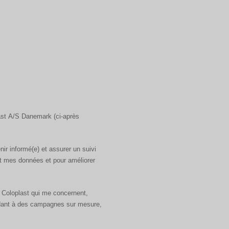
last A/S Danemark (ci-après
ir informé(e) et assurer un suivi
t mes données et pour améliorer
s Coloplast qui me concernent,
cédant à des campagnes sur mesure,