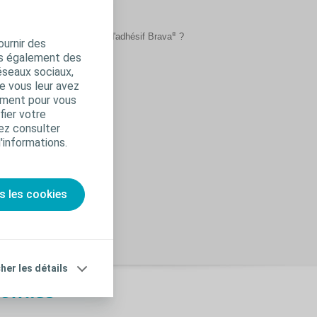
®
a
®
tiliser le spray de retrait d'adhésif Brava
?
ournir des
ns également des
a video
éseaux sociaux,
e vous leur avez
amment pour vous
fier votre
ez consulter
d'informations.
s les cookies
cher les détails
tomies