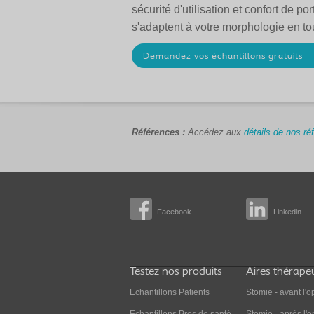
sécurité d'utilisation et confort de po
s'adaptent à votre morphologie en to
Demandez vos échantillons gratuits
Références :
Accédez aux
détails de nos ré
Facebook
Linkedin
Testez nos produits
Aires thérape
Echantillons Patients
Stomie - avant l'o