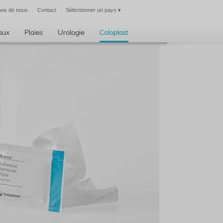
pos de nous
Contact
Sélectionner un pays
▾
Fermer
taux
Plaies
Urologie
Coloplast