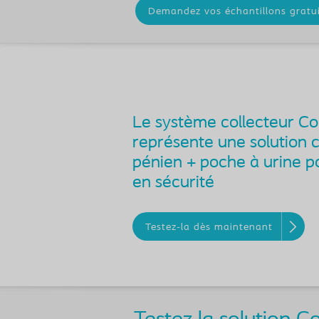
Demandez vos échantillons gratui
Le système collecteur C
représente une solution c
pénien + poche à urine p
en sécurité
Testez-la dès maintenant