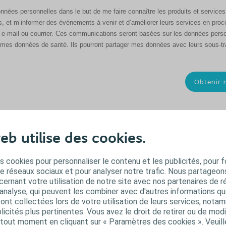
données personnelles dans le but de me faire connaître les produits et service
urs, et m’informer des événements à venir et d’améliorer leurs services en pr
e-mail ou courrier. Ces communications seront basées sur les données person
mes données de santé. Ils pourront partager mes données avec leurs sous-trai
responsables de traitement conjoint avec la société Coloplast A/S Danemark, 
és mentionnées dans ce formulaire.
eb utilise des cookies.
out moment, sans conséquences, en écrivant à privacyrequests@coloplast.co
er l’ensemble de vos droits relatifs à vos données personnelles (les droits d
L). Pour plus d'informations, veuillez consulter la section relative au consentem
s cookies pour personnaliser le contenu et les publicités, pour f
t(s) consultable à l’adresse suivante :
http://info.coloplast.fr/consentement
de réseaux sociaux et pour analyser notre trafic. Nous partageo
ernant votre utilisation de notre site avec nos partenaires de r
'analyse, qui peuvent les combiner avec d'autres informations qu
s ont collectées lors de votre utilisation de leurs services, not
icités plus pertinentes. Vous avez le droit de retirer ou de modi
out moment en cliquant sur « Paramètres des cookies ». Veuill