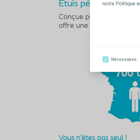
Etuis péniens et poch
notre Politique e
Conçue par Coloplast, l’u
offre une protection con
Nécessaires
Vous n’êtes pas seul !