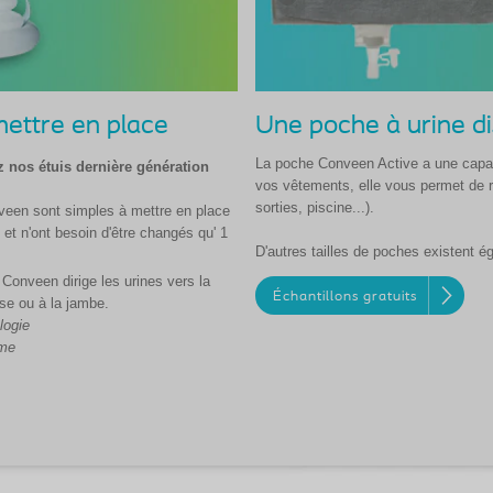
mettre en place
Une poche à urine di
La poche Conveen Active a une capac
 nos étuis dernière génération
vos vêtements, elle vous permet de ré
sorties, piscine...).
veen sont simples à mettre en place
et n'ont besoin d'être changés qu' 1
D'autres tailles de poches existent é
n Conveen dirige les urines vers la
Échantillons gratuits
sse ou à la jambe.
logie
mme