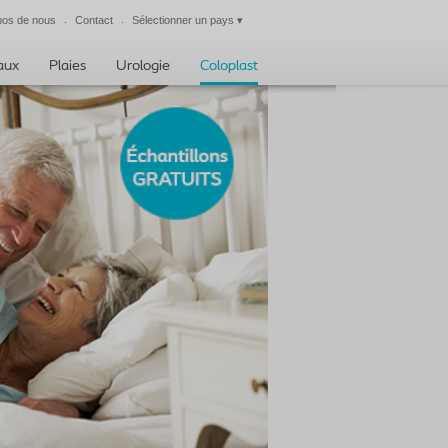
pos de nous
Contact
Sélectionner un pays
▾
Fermer
taux
Plaies
Urologie
Coloplast