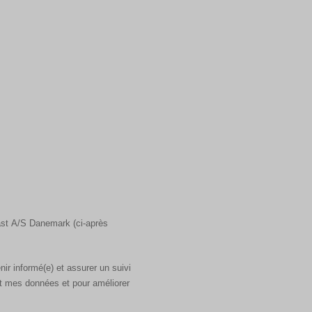
last A/S Danemark (ci-après
ir informé(e) et assurer un suivi
t mes données et pour améliorer