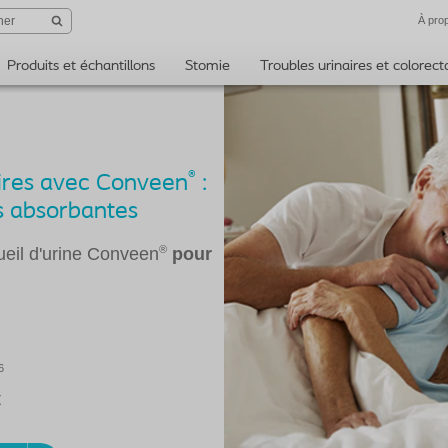
À pro
Produits et échantillons
Stomie
Troubles urinaires et colorec
®
naires avec Conveen
:
ns absorbantes
®
ueil d'urine Conveen
pour
6
t