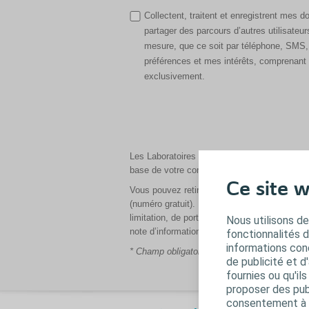
Collectent, traitent et enregistrent mes 
partager des parcours d’autres utilisate
mesure, que ce soit par téléphone, SMS, 
préférences et mes intérêts, comprenant 
exclusivement.
Les Laboratoires Coloplast SAS, en tant que 
base de votre consentement pour les finalit
Ce site w
Vous pouvez retirer votre consentement à t
(numéro gratuit). De même, vous pouvez exerc
limitation, de portabilité ou de saisir la CNI
Nous utilisons de
note d’information relative au(x) consentemen
fonctionnalités 
informations conc
* Champ obligatoire
de publicité et d
fournies ou qu'il
proposer des publ
consentement à t