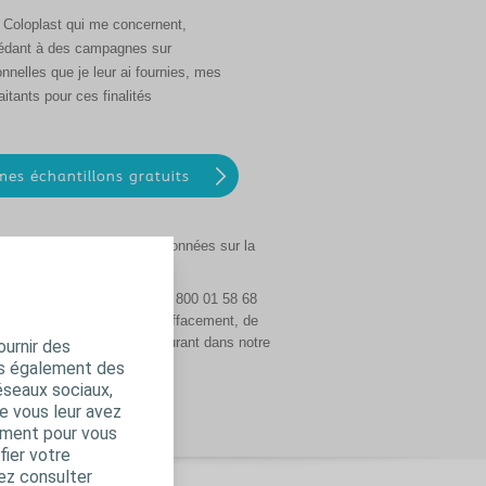
s Coloplast qui me concernent,
océdant à des campagnes sur
nelles que je leur ai fournies, mes
tants pour ces finalités
collectent et traitent vos données sur la
m ou en nous appelant au 0 800 01 58 68
’accès, de rectification, d’effacement, de
ent pour les échantillons figurant dans notre
ournir des
ns également des
éseaux sociaux,
e vous leur avez
amment pour vous
fier votre
ez consulter