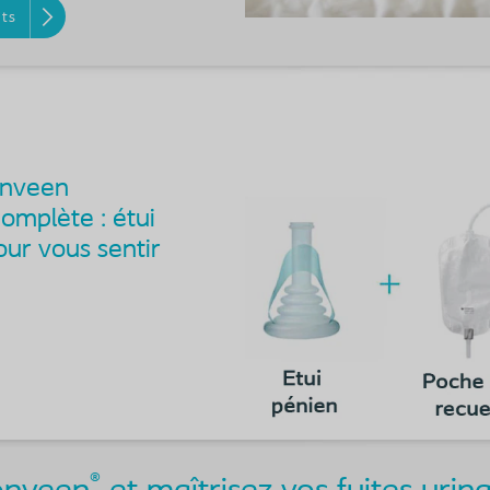
ts
onveen
omplète : étui
our vous sentir
®