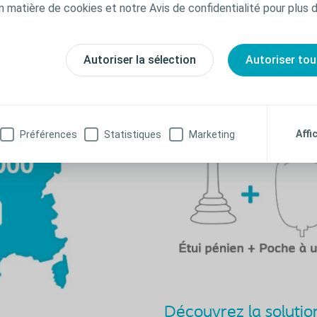
es à urine : de quoi s’agit-il ?
n matière de cookies et notre Avis de confidentialité pour plus 
n des spécialistes mondiaux en urologie, la
tre les désagréments de l’incontinence urin
Autoriser la sélection
Autoriser tou
Affi
Préférences
Statistiques
Marketing
Découvrez la soluti