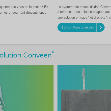
réquente que vous ne le pensez.En
Le système de recueil d'urine Convee
à urine, est une solution adaptée aux
nés et souffrent d'incontinence
16
16
une solution efficace
et discrète
, 
Échantillons gratuits
®
solution Conveen