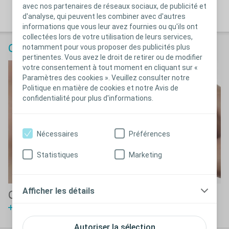
application ?
avec nos partenaires de réseaux sociaux, de publicité et
Voir la vidéo
d'analyse, qui peuvent les combiner avec d'autres
informations que vous leur avez fournies ou qu'ils ont
collectées lors de votre utilisation de leurs services,
notamment pour vous proposer des publicités plus
Contrôler le filtre
pertinentes. Vous avez le droit de retirer ou de modifier
votre consentement à tout moment en cliquant sur «
Paramètres des cookies ». Veuillez consulter notre
Politique en matière de cookies et notre Avis de
confidentialité pour plus d'informations.
Nécessaires
Préférences
Statistiques
Marketing
Afficher les détails
Comment contrôler l’état du filtre ?
Voir la vidéo
Autoriser la sélection