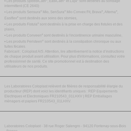
• Les produits SpeediCath
, EasiCath
et Luja
sont destinés au sondage
intermittent
(CE 2640)
®
®
®
®
• Les produits Sensura
Mio, SenSura
Mio Convex Fit, Brava
, Alterna
,
®
Easiflex
sont destinés aux soins des stomies,
®
• Les produits Fistula
sont destinés à la prise en charge des fistules et des
plaies,
®
• Les produits Conveen
sont destinés à l’incontinence urinaire masculine,
®
• Les produits Peristeen
sont destinés à la constipation chronique ou aux
fuites fécales.
Fabricant : Coloplast A/S. Attention, lire attentivement la notice d’instructions
de chaque produit avant utilisation. Pour plus d'informations, consultez votre
professionnel de santé. Ce site promotionnel est à destination des
utilisateurs de nos produits.
Les Laboratoires Coloplast relèvent de filières de responsabilité élargie du
producteur (REP) dont voici les identifiants uniques : REP Equipements
Electriques et Electroniques FR210543_01LHXV | REP Emballages
ménagers et papiers FR210543_01LHXV.
Laboratoires Coloplast - 38 rue Roger Salengro - 94120 Fontenay-sous-Bois