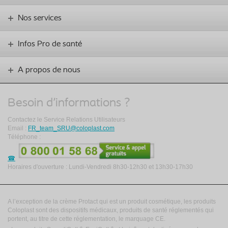
Nos services
Infos Pro de santé
A propos de nous
Besoin d'informations ?
Contactez le Service Relations Utilisateurs
Email :
FR_team_SRU@coloplast.com
Téléphone :
Horaires d'ouverture : Lundi-Vendredi 8h30-12h30 et 13h30-17h30
A l’exception de la crème Protact qui est un produit cosmétique, les produits
Coloplast sont des dispositifs médicaux, produits de santé réglementés qui
portent, au titre de cette réglementation, le marquage CE.
®
®
®