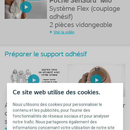
Poche SenSura
Mio
Système Flex (couplage
adhésif)
2 pièces vidangeable
Voir la vidéo
Préparer le support adhésif
Ce site web utilise des cookies.
Nous utilisons des cookies pour personnaliser le
Apprendre à
Comment préparer
contenu et les publicités, pour fournir des
découper son
le protecteur
fonctionnalités de réseaux sociaux et pour analyser
support de stomie
cutané avant son
notre trafic. Nous partageons également des
informations concernant votre utilisation de notre site
Voir la vidéo