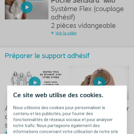
Poche SenSura
Mio
Système Flex (couplage
adhésif)
2 pièces vidangeable
Voir la vidéo
Préparer le support adhésif
Ce site web utilise des cookies.
Nous utilisons des cookies pour personnaliser le
Apprendre à
Comment préparer
contenu et les publicités, pour fournir des
découper son
le protecteur
fonctionnalités de réseaux sociaux et pour analyser
support de stomie
cutané avant son
notre trafic. Nous partageons également des
informations concernant votre utilisation de notre site
Voir la vidéo