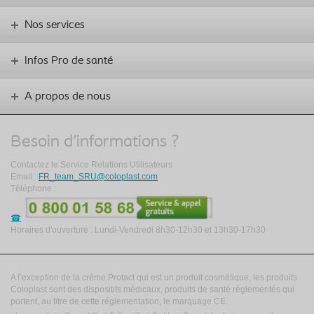
Nos services
Infos Pro de santé
A propos de nous
Besoin d'informations ?
Contactez le Service Relations Utilisateurs
Email :
FR_team_SRU@coloplast.com
Téléphone :
Horaires d'ouverture : Lundi-Vendredi 8h30-12h30 et 13h30-17h30
A l’exception de la crème Protact qui est un produit cosmétique, les produits
Coloplast sont des dispositifs médicaux, produits de santé réglementés qui
portent, au titre de cette réglementation, le marquage CE.
®
®
®