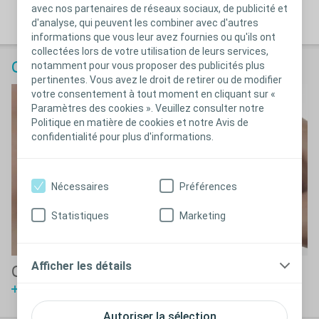
application ?
avec nos partenaires de réseaux sociaux, de publicité et
Voir la vidéo
d'analyse, qui peuvent les combiner avec d'autres
informations que vous leur avez fournies ou qu'ils ont
collectées lors de votre utilisation de leurs services,
notamment pour vous proposer des publicités plus
Contrôler le filtre
pertinentes. Vous avez le droit de retirer ou de modifier
votre consentement à tout moment en cliquant sur «
Paramètres des cookies ». Veuillez consulter notre
Politique en matière de cookies et notre Avis de
confidentialité pour plus d'informations.
Nécessaires
Préférences
Statistiques
Marketing
Afficher les détails
Comment contrôler l’état du filtre ?
Voir la vidéo
Autoriser la sélection