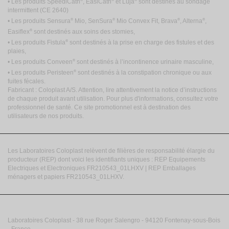
• Les produits SpeediCath
, EasiCath
et Luja
sont destinés au sondage
intermittent
(CE 2640)
®
®
®
®
• Les produits Sensura
Mio, SenSura
Mio Convex Fit, Brava
, Alterna
,
®
Easiflex
sont destinés aux soins des stomies,
®
• Les produits Fistula
sont destinés à la prise en charge des fistules et des
plaies,
®
• Les produits Conveen
sont destinés à l’incontinence urinaire masculine,
®
• Les produits Peristeen
sont destinés à la constipation chronique ou aux
fuites fécales.
Fabricant : Coloplast A/S. Attention, lire attentivement la notice d’instructions
de chaque produit avant utilisation. Pour plus d'informations, consultez votre
professionnel de santé. Ce site promotionnel est à destination des
utilisateurs de nos produits.
Les Laboratoires Coloplast relèvent de filières de responsabilité élargie du
producteur (REP) dont voici les identifiants uniques : REP Equipements
Electriques et Electroniques FR210543_01LHXV | REP Emballages
ménagers et papiers FR210543_01LHXV.
Laboratoires Coloplast - 38 rue Roger Salengro - 94120 Fontenay-sous-Bois