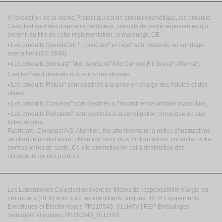
A l’exception de la crème Protact qui est un produit cosmétique, les produits
Coloplast sont des dispositifs médicaux, produits de santé réglementés qui
portent, au titre de cette réglementation, le marquage CE.
®
®
®
• Les produits SpeediCath
, EasiCath
et Luja
sont destinés au sondage
intermittent
(CE 2640)
®
®
®
®
• Les produits Sensura
Mio, SenSura
Mio Convex Fit, Brava
, Alterna
,
®
Easiflex
sont destinés aux soins des stomies,
®
• Les produits Fistula
sont destinés à la prise en charge des fistules et des
plaies,
®
• Les produits Conveen
sont destinés à l’incontinence urinaire masculine,
®
• Les produits Peristeen
sont destinés à la constipation chronique ou aux
fuites fécales.
Fabricant : Coloplast A/S. Attention, lire attentivement la notice d’instructions
de chaque produit avant utilisation. Pour plus d'informations, consultez votre
professionnel de santé. Ce site promotionnel est à destination des
utilisateurs de nos produits.
Les Laboratoires Coloplast relèvent de filières de responsabilité élargie du
producteur (REP) dont voici les identifiants uniques : REP Equipements
Electriques et Electroniques FR210543_01LHXV | REP Emballages
ménagers et papiers FR210543_01LHXV.