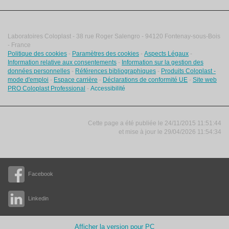
Laboratoires Coloplast - 38 rue Roger Salengro - 94120 Fontenay-sous-Bois
- France
Politique des cookies
-
Paramètres des cookies
-
Aspects Légaux
-
Information relative aux consentements
-
Information sur la gestion des
données personnelles
-
Références bibliographiques
-
Produits Coloplast -
mode d'emploi
-
Espace carrière
-
Déclarations de conformité UE
-
Site web
PRO Coloplast Professional
-
Accessibilité
Cette page a été publiée le 24/11/2015 11:51:44
et
mise à jour le
29/04/2026 11:54:34
Facebook
Linkedin
Afficher la version pour PC