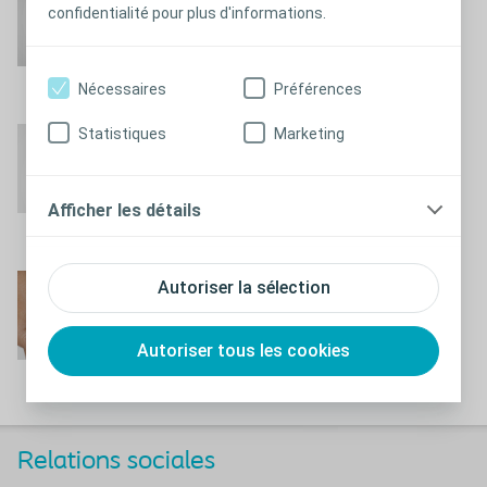
confidentialité pour plus d'informations.
colostomie
En savoir plus
Nécessaires
Préférences
Statistiques
Marketing
Changer une poche
d'
iléostomie
Afficher les détails
En savoir plus
Changer une poche
Autoriser la sélection
d'
urostomie
Autoriser tous les cookies
En savoir plus
Relations sociales