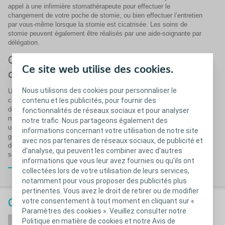
appel à une infirmière stomathérapeute pour effectuer le
changement de votre poche de stomie, ou bien effectuer l’entretien
par vous-même lorsque la stomie est cicatrisée. Les soins de
stomie peuvent également être réalisés par une aide-soignante par
délégation.
Comment vider et changer une poche
Ce site web utilise des cookies.
de stomie ?
Nous utilisons des cookies pour personnaliser le
Une stomie temporaire comme une stomie permanente implique un
contenu et les publicités, pour fournir des
changement de poches pour stomie de façon quotidienne, à raison
de 1 à 6 fois par jour selon le type de stomie. Un changement par
fonctionnalités de réseaux sociaux et pour analyser
nuit s’impose également : vous pourrez connecter votre stomie à
notre trafic. Nous partageons également des
une poche de nuit pour éviter de vous lever. Il s’agit de suivre des
informations concernant votre utilisation de notre site
gestes d’hygiène stricts, de façon à ne courir aucun risque (lavage
avec nos partenaires de réseaux sociaux, de publicité et
de mains, retrait de la poche de stomie, lavage de la stomie,
d'analyse, qui peuvent les combiner avec d'autres
séchage, changement de poche gastrique ou urinaire).
informations que vous leur avez fournies ou qu'ils ont
Fermer
collectées lors de votre utilisation de leurs services,
notamment pour vous proposer des publicités plus
pertinentes. Vous avez le droit de retirer ou de modifier
votre consentement à tout moment en cliquant sur «
Changer son appareillage
Paramètres des cookies ». Veuillez consulter notre
Changer une poche de
Politique en matière de cookies et notre Avis de