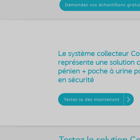
Demandez vos échantillons gratui
Le système collecteur C
représente une solution c
pénien + poche à urine p
en sécurité
Testez-la dès maintenant