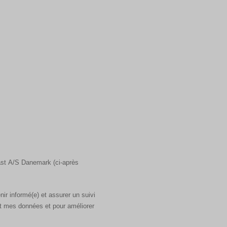
last A/S Danemark (ci-après
ir informé(e) et assurer un suivi
t mes données et pour améliorer