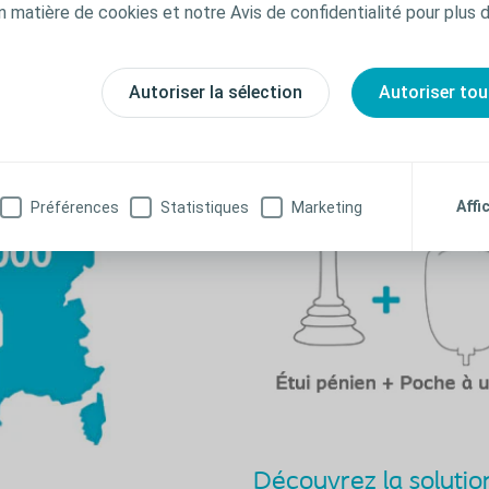
es à urine : de quoi s’agit-il ?
n matière de cookies et notre Avis de confidentialité pour plus 
n des spécialistes mondiaux en urologie, la
tre les désagréments de l’incontinence urin
Autoriser la sélection
Autoriser tou
Affi
Préférences
Statistiques
Marketing
Découvrez la soluti