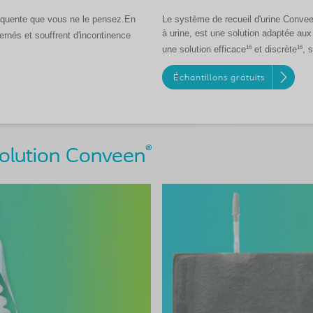
réquente que vous ne le pensez.En
Le système de recueil d'urine Convee
à urine, est une solution adaptée aux
nés et souffrent d'incontinence
16
16
une solution efficace
et discrète
, 
Échantillons gratuits
®
solution Conveen