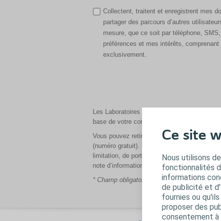
Collectent, traitent et enregistrent mes 
partager des parcours d’autres utilisate
mesure, que ce soit par téléphone, SMS, 
préférences et mes intérêts, comprenant 
exclusivement.
Les Laboratoires Coloplast SAS, en tant que 
base de votre consentement pour les finalit
Ce site w
Vous pouvez retirer votre consentement à t
(numéro gratuit). De même, vous pouvez exerc
limitation, de portabilité ou de saisir la CNI
Nous utilisons de
note d’information relative au(x) consentemen
fonctionnalités 
informations conc
* Champ obligatoire
de publicité et d
fournies ou qu'il
proposer des publ
consentement à t