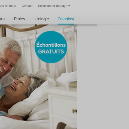
pos de nous
Contact
Sélectionner un pays
▾
Fermer
taux
Plaies
Urologie
Coloplast