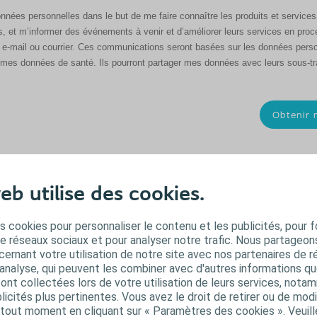
données personnelles dans le but de me faire connaître les produits et service
urs, et m’informer des événements à venir et d’améliorer leurs services en pr
e-mail ou courrier. Ces communications seront basées sur les données person
mes données de santé. Ils pourront partager mes données avec leurs sous-trai
responsables de traitement conjoint avec la société Coloplast A/S Danemark, 
és mentionnées dans ce formulaire.
eb utilise des cookies.
out moment, sans conséquences, en écrivant à privacyrequests@coloplast.co
er l’ensemble de vos droits relatifs à vos données personnelles (les droits d
L). Pour plus d'informations, veuillez consulter la section relative au consentem
s cookies pour personnaliser le contenu et les publicités, pour f
t(s) consultable à l’adresse suivante :
http://info.coloplast.fr/consentement
de réseaux sociaux et pour analyser notre trafic. Nous partageo
ernant votre utilisation de notre site avec nos partenaires de r
'analyse, qui peuvent les combiner avec d'autres informations qu
s ont collectées lors de votre utilisation de leurs services, not
icités plus pertinentes. Vous avez le droit de retirer ou de modi
out moment en cliquant sur « Paramètres des cookies ». Veuill