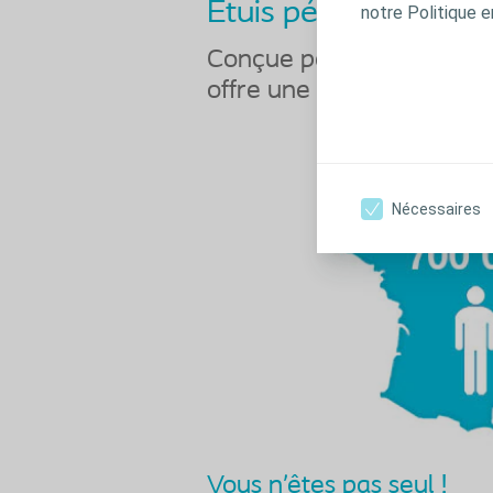
Etuis péniens et poch
notre Politique e
Conçue par Coloplast, l’u
offre une protection con
Nécessaires
Vous n’êtes pas seul !