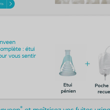
ts
onveen
omplète : étui
our vous sentir
®