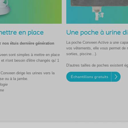
mettre en place
Une poche à urine di
La poche Conveen Active a une capac
 nos étuis dernière génération
vos vêtements, elle vous permet de ré
sorties, piscine...).
veen sont simples à mettre en place
et n'ont besoin d'être changés qu' 1
D'autres tailles de poches existent é
n Conveen dirige les urines vers la
Échantillons gratuits
sse ou à la jambe.
logie
mme