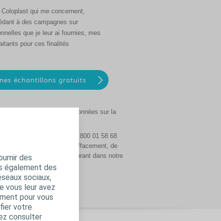
s Coloplast qui me concernent,
océdant à des campagnes sur
nelles que je leur ai fournies, mes
tants pour ces finalités
collectent et traitent vos données sur la
m ou en nous appelant au 0 800 01 58 68
’accès, de rectification, d’effacement, de
ent pour les échantillons figurant dans notre
ournir des
ns également des
éseaux sociaux,
e vous leur avez
amment pour vous
fier votre
ez consulter