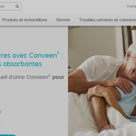
À pro
Produits et échantillons
Stomie
Troubles urinaires et colorec
®
naires avec Conveen
:
ns absorbantes
®
ueil d'urine Conveen
pour
6
t